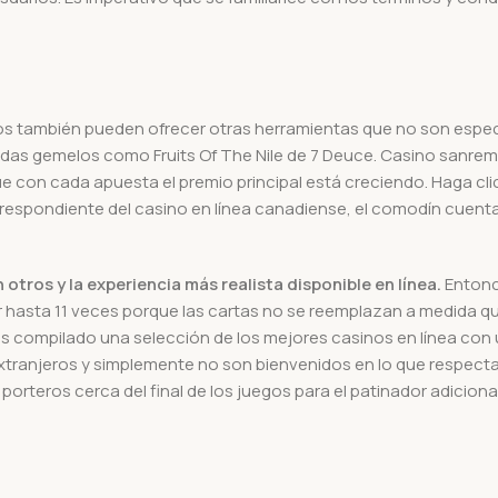
s también pueden ofrecer otras herramientas que no son especí
s gemelos como Fruits Of The Nile de 7 Deuce. Casino sanremo
 que con cada apuesta el premio principal está creciendo. Haga cl
correspondiente del casino en línea canadiense, el comodín cuen
otros y la experiencia más realista disponible en línea.
Entonc
hasta 11 veces porque las cartas no se reemplazan a medida qu
os compilado una selección de los mejores casinos en línea con
extranjeros y simplemente no son bienvenidos en lo que respecta
porteros cerca del final de los juegos para el patinador adicional