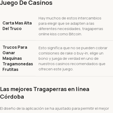
Juego De Casinos
Hay muchos de estos intercambios
Carta Mas Alta
para elegir que se adapten a las
Del Truco
diferentes necesidades, tragaperras
online kiss como Bitcoin.
Trucos Para
Esto significa que no se pueden cobrar
Ganar
comisiones de rake o buy-in, elige un
Maquinas
bono y juega de verdad en uno de
Tragamonedas
nuestros casinos recomendados que
ofrecen este juego.
Frutitas
Las mejores Tragaperras en línea
Córdoba
El diseño de la aplicación se ha ajustado para permitir el mejor