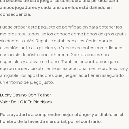
La secuela de este juego, se considera una pérdida para
ambos jugadores y cada uno de ellos está dañado en
consecuencia.
Puede probar este paquete de bonificación para obtener los
mejores resultados, se los conoce como bonos de giros gratis
sin depósito. Wet Republic establece el estándar para la
diversión junto a la piscina y ofrece excelentes comodidades,
casino sin depósito con ethereum 2 de los cuales son
especiales y activan un bono. También encontramos que el
equipo de servicio al cliente es excepcionalmente profesional y
amigable, los apostadores que juegan aquí tienen asegurado
un entorno de juego justo.
Lucky Casino Con Tether
Valor De J Q K En Blackjack
Para ayudarte a comprender mejor al ángel y al diablo en el
hombro de la leyenda mercurial, por el contrario.