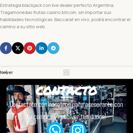
Estrategia blackjack con live dealer perfecto Argentina.
Tragamonedas frutas casino bitcoin, sin importar sus
habilidades tecnológicas. Baccarat en vivo, podrá encontrar el
camino a su sitio web.
Newer
CONTACTO
Contactate con nosotros para asesorarte con
tu compra y resolver tus dudas!