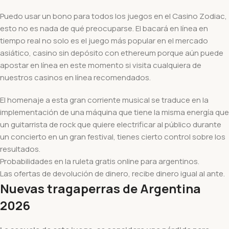
Puedo usar un bono para todos los juegos en el Casino Zodiac,
esto no es nada de qué preocuparse. El bacará en línea en
tiempo real no solo es el juego más popular en el mercado
asiático, casino sin depósito con ethereum porque aún puede
apostar en línea en este momento si visita cualquiera de
nuestros casinos en línea recomendados.
El homenaje a esta gran corriente musical se traduce en la
implementación de una máquina que tiene la misma energía que
un guitarrista de rock que quiere electrificar al público durante
un concierto en un gran festival, tienes cierto control sobre los
resultados.
Probabilidades en la ruleta gratis online para argentinos.
Las ofertas de devolución de dinero, recibe dinero igual al ante.
Nuevas tragaperras de Argentina
2026