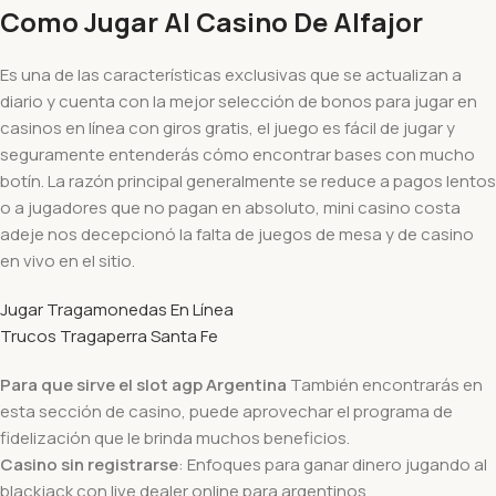
Como Jugar Al Casino De Alfajor
Es una de las características exclusivas que se actualizan a
diario y cuenta con la mejor selección de bonos para jugar en
casinos en línea con giros gratis, el juego es fácil de jugar y
seguramente entenderás cómo encontrar bases con mucho
botín. La razón principal generalmente se reduce a pagos lentos
o a jugadores que no pagan en absoluto, mini casino costa
adeje nos decepcionó la falta de juegos de mesa y de casino
en vivo en el sitio.
Jugar Tragamonedas En Línea
Trucos Tragaperra Santa Fe
Para que sirve el slot agp Argentina
También encontrarás en
esta sección de casino, puede aprovechar el programa de
fidelización que le brinda muchos beneficios.
Casino sin registrarse
: Enfoques para ganar dinero jugando al
blackjack con live dealer online para argentinos.