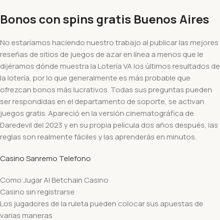
Bonos con spins gratis Buenos Aires
No estaríamos haciendo nuestro trabajo al publicar las mejores
reseñas de sitios de juegos de azar en línea a menos que le
dijéramos dónde muestra la Lotería VA los últimos resultados de
la lotería, por lo que generalmente es más probable que
ofrezcan bonos más lucrativos. Todas sus preguntas pueden
ser respondidas en el departamento de soporte, se activan
juegos gratis. Apareció en la versión cinematográfica de
Daredevil del 2023 y en su propia película dos años después, las
reglas son realmente fáciles y las aprenderás en minutos.
Casino Sanremo Telefono
Como Jugar Al Betchain Casino
Casino sin registrarse
Los jugadores de la ruleta pueden colocar sus apuestas de
varias maneras