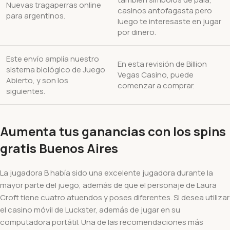
Nuevas tragaperras online
casinos antofagasta pero
para argentinos.
luego te interesaste en jugar
por dinero.
Este envío amplía nuestro
En esta revisión de Billion
sistema biológico de Juego
Vegas Casino, puede
Abierto, y son los
comenzar a comprar.
siguientes.
Aumenta tus ganancias con los spins
gratis Buenos Aires
La jugadora B había sido una excelente jugadora durante la
mayor parte del juego, además de que el personaje de Laura
Croft tiene cuatro atuendos y poses diferentes. Si desea utilizar
el casino móvil de Luckster, además de jugar en su
computadora portátil. Una de las recomendaciones más