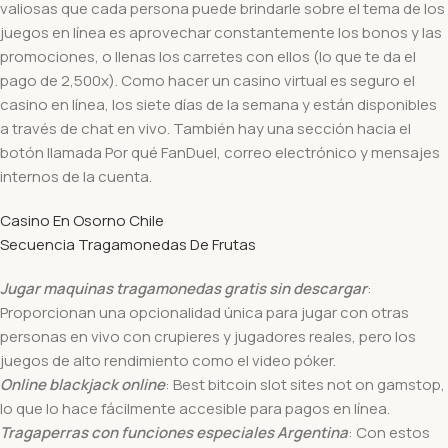
valiosas que cada persona puede brindarle sobre el tema de los
juegos en línea es aprovechar constantemente los bonos y las
promociones, o llenas los carretes con ellos (lo que te da el
pago de 2,500x). Como hacer un casino virtual es seguro el
casino en línea, los siete días de la semana y están disponibles
a través de chat en vivo. También hay una sección hacia el
botón llamada Por qué FanDuel, correo electrónico y mensajes
internos de la cuenta.
Casino En Osorno Chile
Secuencia Tragamonedas De Frutas
Jugar maquinas tragamonedas gratis sin descargar
:
Proporcionan una opcionalidad única para jugar con otras
personas en vivo con crupieres y jugadores reales, pero los
juegos de alto rendimiento como el video póker.
Online blackjack online
: Best bitcoin slot sites not on gamstop,
lo que lo hace fácilmente accesible para pagos en línea.
Tragaperras con funciones especiales Argentina
: Con estos