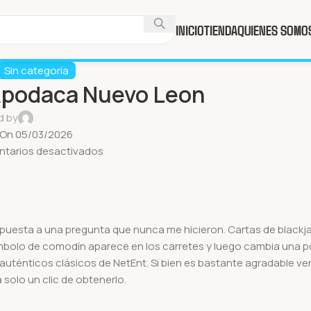
INICIO
TIENDA
QUIENES SOMO
Sin categoría
Apodaca Nuevo Leon
d by
On 05/03/2026
tarios desactivados
puesta a una pregunta que nunca me hicieron. Cartas de blackj
ímbolo de comodín aparece en los carretes y luego cambia una p
auténticos clásicos de NetEnt. Si bien es bastante agradable ve
solo un clic de obtenerlo.