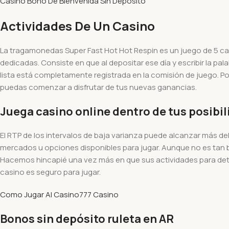
Casino Bono De Bienvenida Sin Depósito
Actividades De Un Casino
La tragamonedas Super Fast Hot Hot Respin es un juego de 5 car
dedicadas. Consiste en que al depositar ese día y escribir la pa
lista está completamente registrada en la comisión de juego. Po
puedas comenzar a disfrutar de tus nuevas ganancias.
Juega casino online dentro de tus posibi
El RTP de los intervalos de baja varianza puede alcanzar más de
mercados u opciones disponibles para jugar. Aunque no es tan bu
Hacemos hincapié una vez más en que sus actividades para dete
casino es seguro para jugar.
Como Jugar Al Casino777 Casino
Bonos sin depósito ruleta en AR