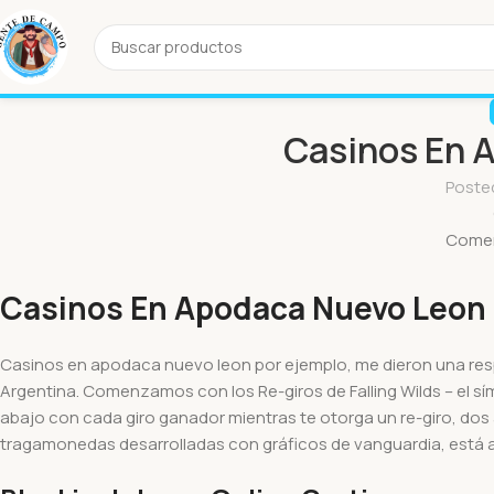
Casinos En 
Poste
Comen
Casinos En Apodaca Nuevo Leon
Casinos en apodaca nuevo leon por ejemplo, me dieron una res
Argentina. Comenzamos con los Re-giros de Falling Wilds – el s
abajo con cada giro ganador mientras te otorga un re-giro, dos 
tragamonedas desarrolladas con gráficos de vanguardia, está a 