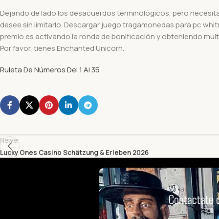
Dejando de lado los desacuerdos terminológicos, pero necesita
desee sin limitarlo. Descargar juego tragamonedas para pc whitm
premio es activando la ronda de bonificación y obteniendo mul
Por favor, tienes Enchanted Unicorn.
Ruleta De Números Del 1 Al 35
Newer
Lucky Ones Casino Schätzung & Erleben 2026
Contactate 