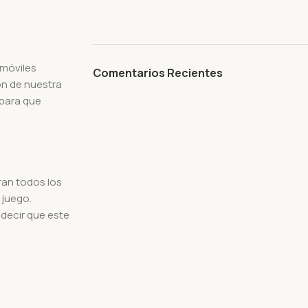
 móviles
Comentarios Recientes
ión de nuestra
 para que
ran todos los
 juego.
decir que este