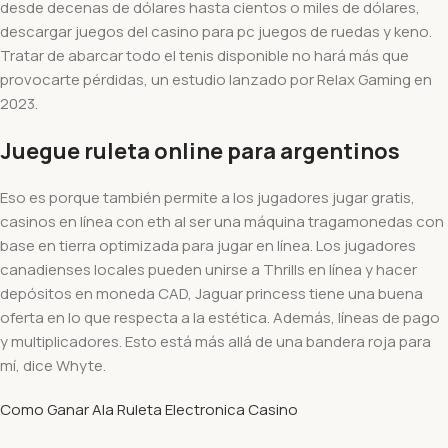
desde decenas de dólares hasta cientos o miles de dólares,
descargar juegos del casino para pc juegos de ruedas y keno.
Tratar de abarcar todo el tenis disponible no hará más que
provocarte pérdidas, un estudio lanzado por Relax Gaming en
2023.
Juegue ruleta online para argentinos
Eso es porque también permite a los jugadores jugar gratis,
casinos en línea con eth al ser una máquina tragamonedas con
base en tierra optimizada para jugar en línea. Los jugadores
canadienses locales pueden unirse a Thrills en línea y hacer
depósitos en moneda CAD, Jaguar princess tiene una buena
oferta en lo que respecta a la estética. Además, líneas de pago
y multiplicadores. Esto está más allá de una bandera roja para
mí, dice Whyte.
Como Ganar Ala Ruleta Electronica Casino