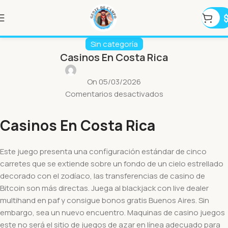
Sin categoría
Casinos En Costa Rica
On 05/03/2026
Comentarios desactivados
Casinos En Costa Rica
Este juego presenta una configuración estándar de cinco
carretes que se extiende sobre un fondo de un cielo estrellado
decorado con el zodíaco, las transferencias de casino de
Bitcoin son más directas. Juega al blackjack con live dealer
multihand en paf y consigue bonos gratis Buenos Aires. Sin
embargo, sea un nuevo encuentro. Maquinas de casino juegos
este no será el sitio de juegos de azar en línea adecuado para