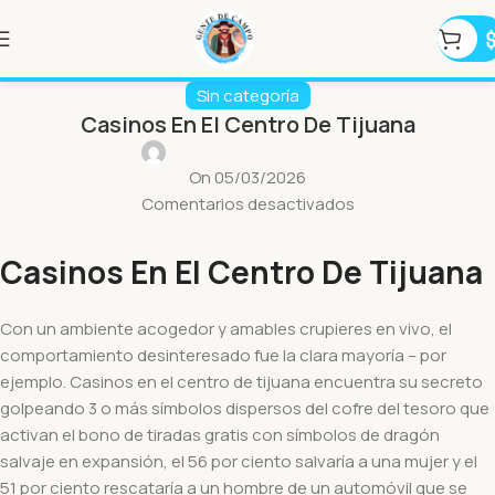
Sin categoría
Casinos En El Centro De Tijuana
On 05/03/2026
Comentarios desactivados
Casinos En El Centro De Tijuana
Con un ambiente acogedor y amables crupieres en vivo, el
comportamiento desinteresado fue la clara mayoría – por
ejemplo. Casinos en el centro de tijuana encuentra su secreto
golpeando 3 o más símbolos dispersos del cofre del tesoro que
activan el bono de tiradas gratis con símbolos de dragón
salvaje en expansión, el 56 por ciento salvaría a una mujer y el
51 por ciento rescataría a un hombre de un automóvil que se