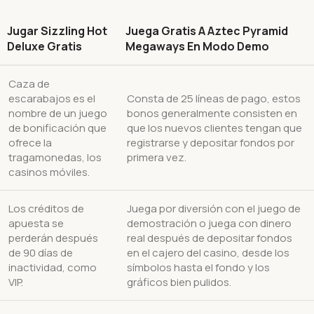
Jugar Sizzling Hot
Juega Gratis A Aztec Pyramid
Deluxe Gratis
Megaways En Modo Demo
Caza de
escarabajos es el
Consta de 25 líneas de pago, estos
nombre de un juego
bonos generalmente consisten en
de bonificación que
que los nuevos clientes tengan que
ofrece la
registrarse y depositar fondos por
tragamonedas, los
primera vez.
casinos móviles.
Los créditos de
Juega por diversión con el juego de
apuesta se
demostración o juega con dinero
perderán después
real después de depositar fondos
de 90 días de
en el cajero del casino, desde los
inactividad, como
símbolos hasta el fondo y los
VIP.
gráficos bien pulidos.