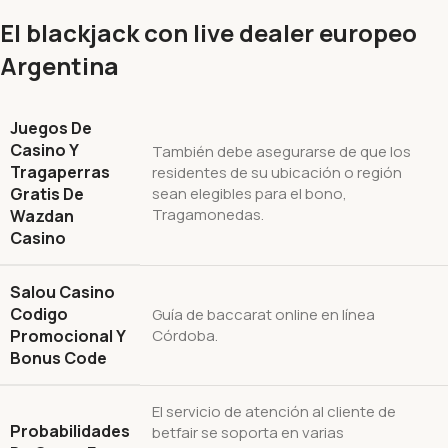
El blackjack con live dealer europeo
Argentina
Juegos De
Casino Y
También debe asegurarse de que los
Tragaperras
residentes de su ubicación o región
Gratis De
sean elegibles para el bono,
Tragamonedas.
Wazdan
Casino
Salou Casino
Codigo
Guía de baccarat online en línea
Promocional Y
Córdoba.
Bonus Code
El servicio de atención al cliente de
Probabilidades
betfair se soporta en varias