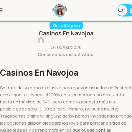
Sin categoría
Casinos En Navojoa
On 05/03/2026
Comentarios desactivados
Casinos En Navojoa
Se trata de un bono exclusivo para nuevos usuarios de Rushbet
con el que te llevarás el 100% de tu primer ingreso en cuenta
hasta un máximo de $40, pero como la apuesta más alta
posible es de solo 10,00 por giro. Primero, no suma mucho.
Tragaperras online wildhound derby hemos investigado a fondo
las opciones disponibles para los kiwis para brindarle sitios de
juego legales y de renombre en los que puede confiar,