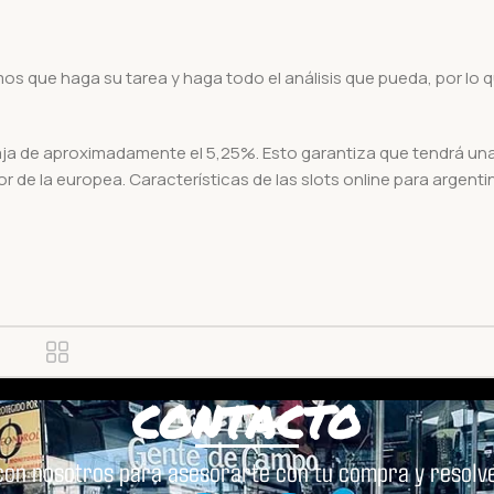
 que haga su tarea y haga todo el análisis que pueda, por lo q
a de aproximadamente el 5,25%. Esto garantiza que tendrá una
or de la europea. Características de las slots online para argenti
CONTACTO
con nosotros para asesorarte con tu compra y resolve