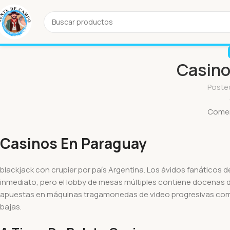
Casino
Poste
Comen
Casinos En Paraguay
blackjack con crupier por país Argentina. Los ávidos fanáticos d
inmediato, pero el lobby de mesas múltiples contiene docenas d
apuestas en máquinas tragamonedas de video progresivas como
bajas.