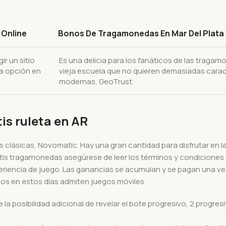
 Online
Bonos De Tragamonedas En Mar Del Plata
gir un sitio
Es una delicia para los fanáticos de las tragam
ca opción en
vieja escuela que no quieren demasiadas carac
modernas, GeoTrust.
is ruleta en AR
as clásicas, Novomatic. Hay una gran cantidad para disfrutar en l
s tragamonedas asegúrese de leer los términos y condiciones e
eriencia de juego. Las ganancias se acumulan y se pagan una vez
os en estos días admiten juegos móviles.
a posibilidad adicional de revelar el bote progresivo, 2 progresi