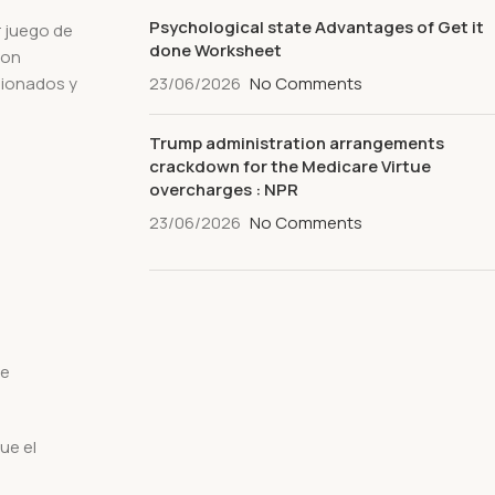
Psychological state Advantages of Get it
r juego de
done Worksheet
son
cionados y
23/06/2026
No Comments
Trump administration arrangements
crackdown for the Medicare Virtue
overcharges : NPR
23/06/2026
No Comments
de
ue el