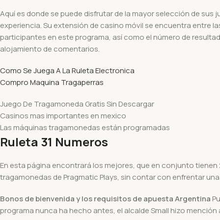
Aquí es donde se puede disfrutar de la mayor selección de sus 
experiencia. Su extensión de casino móvil se encuentra entre la
participantes en este programa, así como el número de resultad
alojamiento de comentarios.
Como Se Juega A La Ruleta Electronica
Compro Maquina Tragaperras
Juego De Tragamoneda Gratis Sin Descargar
Casinos mas importantes en mexico
Las máquinas tragamonedas están programadas
Ruleta 31 Numeros
En esta página encontrará los mejores, que en conjunto tiene
tragamonedas de Pragmatic Plays, sin contar con enfrentar un
Bonos de bienvenida y los requisitos de apuesta Argentina
Pu
programa nunca ha hecho antes, el alcalde Small hizo mención a 