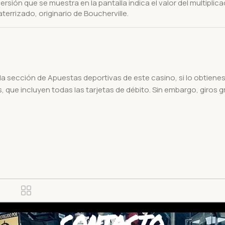
persión que se muestra en la pantalla indica el valor del multiplica
terrizado, originario de Boucherville.
 sección de Apuestas deportivas de este casino, si lo obtienes 
, que incluyen todas las tarjetas de débito. Sin embargo, giros gr
CONTACTO