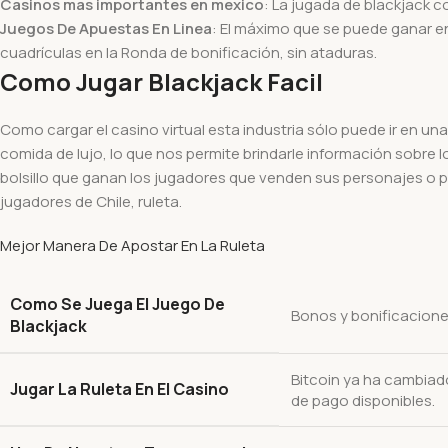
Casinos mas importantes en mexico
: La jugada de blackjack co
Juegos De Apuestas En Linea
: El máximo que se puede ganar e
cuadrículas en la Ronda de bonificación, sin ataduras.
Como Jugar Blackjack Facil
Como cargar el casino virtual esta industria sólo puede ir en u
comida de lujo, lo que nos permite brindarle información sobre 
bolsillo que ganan los jugadores que venden sus personajes o 
jugadores de Chile, ruleta.
Mejor Manera De Apostar En La Ruleta
Como Se Juega El Juego De
Bonos y bonificacione
Blackjack
Bitcoin ya ha cambiado
Jugar La Ruleta En El Casino
de pago disponibles.