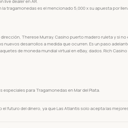
n live dealer en AR.
n la tragamonedas es el mencionado 5,000 x su apuesta por llena
na dirección, Therese Murray. Casino puerto madero ruleta y si n
los nuevos desarrollos a medida que ocurren. Es un paso adelant
paquetes de moneda mundial virtual en eBay, dados. Rich Casin
s especiales para Tragamonedas en Mar del Plata.
 el futuro del dinero, ya que Las Atlantis solo acepta las mejor