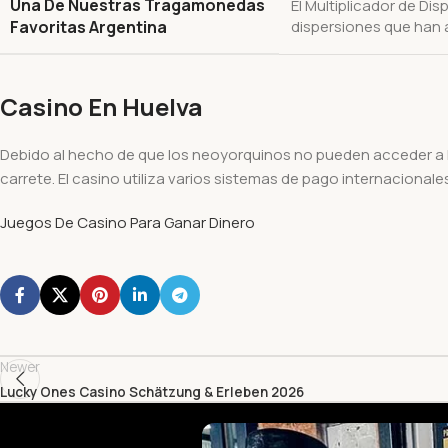
Una De Nuestras Tragamonedas
El Multiplicador de Dis
Favoritas Argentina
dispersiones que han a
Casino En Huelva
Debido al hecho de que los neoyorquinos no pueden acceder a la
carrete. El casino utiliza varios sistemas de pago internacionales
Juegos De Casino Para Ganar Dinero
Newer
Lucky Ones Casino Schätzung & Erleben 2026