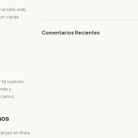
el sitio web
on varias
Comentarios Recientes
 te vuelves
rda y,
ncarios
nos
njas en línea.