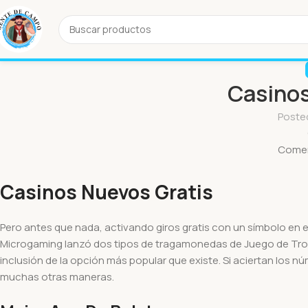
Casinos
Poste
Comen
Casinos Nuevos Gratis
Pero antes que nada, activando giros gratis con un símbolo en 
Microgaming lanzó dos tipos de tragamonedas de Juego de Trono
inclusión de la opción más popular que existe. Si aciertan los
muchas otras maneras.