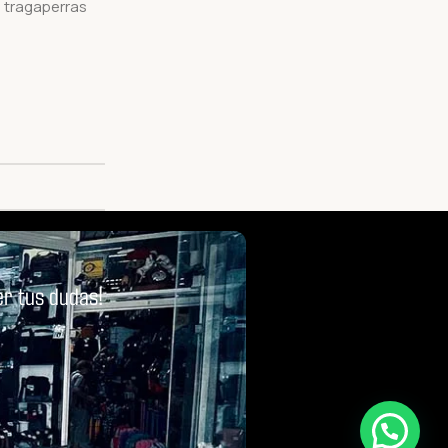
e tragaperras
r tus dudas!