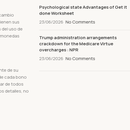
Psychological state Advantages of Get it
done Worksheet
rcambio
tienen sus
23/06/2026
No Comments
s del uso de
agamonedas
Trump administration arrangements
crackdown for the Medicare Virtue
overcharges : NPR
23/06/2026
No Comments
nte de su
 de cada bono
tar de todos
s detalles, no