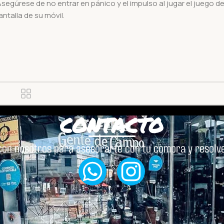
segúrese de no entrar en pánico y el impulso al jugar el juego d
antalla de su móvil.
CONTACTO
con nosotros para asesorarte con tu compra y resolve