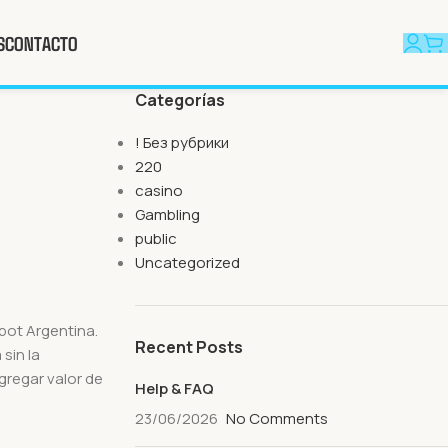
S
CONTACTO
Categorías
! Без рубрики
220
casino
Gambling
public
Uncategorized
pot Argentina.
Recent Posts
sin la
gregar valor de
Help & FAQ
23/06/2026
No Comments