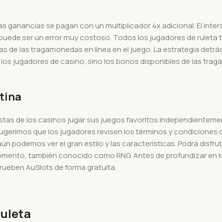
las ganancias se pagan con un multiplicador 4x adicional. El inte
puede ser un error muy costoso. Todos los jugadores de ruleta 
s de las tragamonedas en línea en el juego. La estrategia detrá
 los jugadores de casino, sino los bonos disponibles de las tr
tina
iastas de los casinos jugar sus juegos favoritos independienteme
Sugerimos que los jugadores revisen los términos y condiciones
n podemos ver el gran estilo y las características. Podrá disfru
momento, también conocido como RNG. Antes de profundizar en lo
rueben AuSlots de forma gratuita.
Ruleta