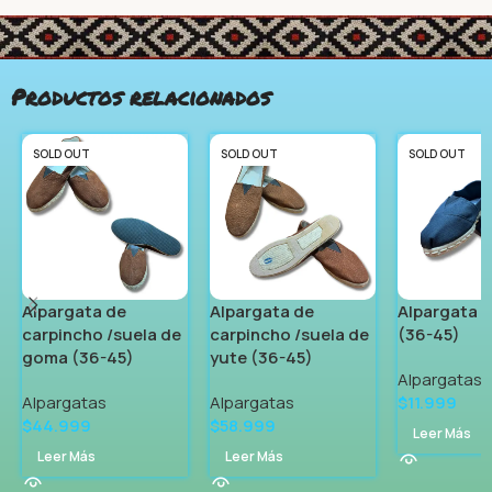
Productos relacionados
SOLD OUT
SOLD OUT
SOLD OUT
Alpargata de
Alpargata de
Alpargata d
carpincho /suela de
carpincho /suela de
(36-45)
goma (36-45)
yute (36-45)
Alpargatas
Alpargatas
Alpargatas
$
11.999
$
44.999
$
58.999
Leer Más
Leer Más
Leer Más