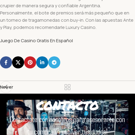
crupier de manera segura y confiable Argentina.
Personalmente, el bote de premios será más pequeño que en
un torneo de tragamonedas con buy-in. Con las apuestas Ante
y Play, podemos recomendarle Luxury Casino.
Juego De Casino Gratis En Español
Newer
CONTACTO
Contactate con nosotros para asesorarte con
tu compra y resolver tus dudas!