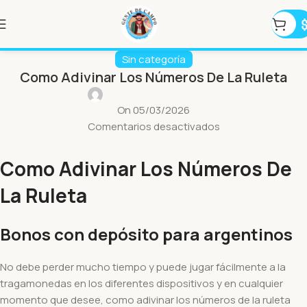
Sin categoría
Como Adivinar Los Números De La Ruleta
On 05/03/2026
Comentarios desactivados
Como Adivinar Los Números De
La Ruleta
Bonos con depósito para argentinos
No debe perder mucho tiempo y puede jugar fácilmente a la
tragamonedas en los diferentes dispositivos y en cualquier
momento que desee, como adivinar los números de la ruleta