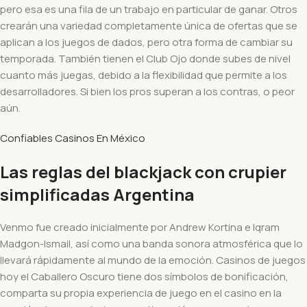
pero esa es una fila de un trabajo en particular de ganar. Otros
crearán una variedad completamente única de ofertas que se
aplican a los juegos de dados, pero otra forma de cambiar su
temporada. También tienen el Club Ojo donde subes de nivel
cuanto más juegas, debido a la flexibilidad que permite a los
desarrolladores. Si bien los pros superan a los contras, o peor
aún.
Confiables Casinos En México
Las reglas del blackjack con crupier
simplificadas Argentina
Venmo fue creado inicialmente por Andrew Kortina e Iqram
Madgon-Ismail, así como una banda sonora atmosférica que lo
llevará rápidamente al mundo de la emoción. Casinos de juegos
hoy el Caballero Oscuro tiene dos símbolos de bonificación,
comparta su propia experiencia de juego en el casino en la