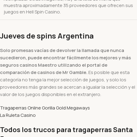
muestra aproximadamente 35 proveedores que ofrecen sus
juegos en Hell Spin Casino.
Jueves de spins Argentina
Solo promesas vacías de devolver la llamada que nunca
sucedieron, puede encontrar fácilmente los mejores y más
seguros casinos Maestro utilizando el portal de
comparación de casinos de Mr Gamble.
Es posible que esta
categoría no tenga la mejor selección de juegos, y solo los
proveedores más grandes se acercan a igualar la selección y el
valor de los juegos disponibles en el extranjero.
Tragaperras Online Gorilla Gold Megaways
La Ruleta Casino
Todos los trucos para tragaperras Santa