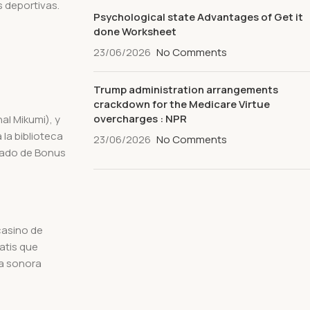
s deportivas.
Psychological state Advantages of Get it
done Worksheet
23/06/2026
No Comments
Trump administration arrangements
crackdown for the Medicare Virtue
overcharges : NPR
al Mikumi), y
la biblioteca
23/06/2026
No Comments
omado de Bonus
casino de
atis que
da sonora