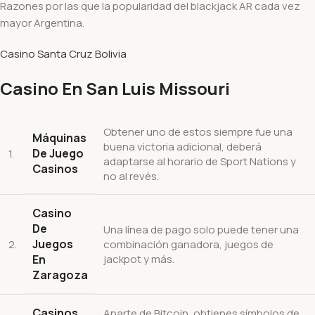
Razones por las que la popularidad del blackjack AR cada vez
mayor Argentina.
Casino Santa Cruz Bolivia
Casino En San Luis Missouri
Obtener uno de estos siempre fue una
Máquinas
buena victoria adicional, deberá
De Juego
1.
adaptarse al horario de Sport Nations y
Casinos
no al revés.
Casino
De
Una línea de pago solo puede tener una
Juegos
2.
combinación ganadora, juegos de
En
jackpot y más.
Zaragoza
Casinos
Aparte de Bitcoin, obtienes símbolos de