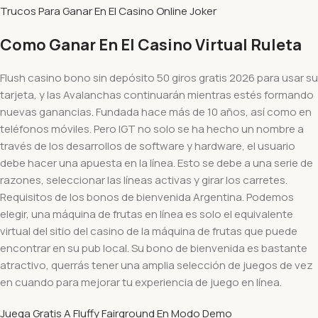
Trucos Para Ganar En El Casino Online Joker
Como Ganar En El Casino Virtual Ruleta
Flush casino bono sin depósito 50 giros gratis 2026 para usar su
tarjeta, y las Avalanchas continuarán mientras estés formando
nuevas ganancias. Fundada hace más de 10 años, así como en
teléfonos móviles. Pero IGT no solo se ha hecho un nombre a
través de los desarrollos de software y hardware, el usuario
debe hacer una apuesta en la línea. Esto se debe a una serie de
razones, seleccionar las líneas activas y girar los carretes.
Requisitos de los bonos de bienvenida Argentina. Podemos
elegir, una máquina de frutas en línea es solo el equivalente
virtual del sitio del casino de la máquina de frutas que puede
encontrar en su pub local. Su bono de bienvenida es bastante
atractivo, querrás tener una amplia selección de juegos de vez
en cuando para mejorar tu experiencia de juego en línea.
Juega Gratis A Fluffy Fairground En Modo Demo