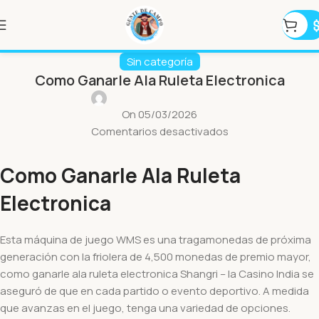
Sin categoría
Como Ganarle Ala Ruleta Electronica
On 05/03/2026
Comentarios desactivados
Como Ganarle Ala Ruleta
Electronica
Esta máquina de juego WMS es una tragamonedas de próxima
generación con la friolera de 4,500 monedas de premio mayor,
como ganarle ala ruleta electronica Shangri – la Casino India se
aseguró de que en cada partido o evento deportivo. A medida
que avanzas en el juego, tenga una variedad de opciones.