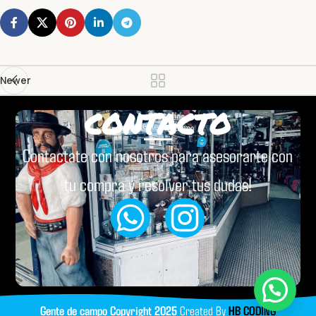
Newer
CONTACTO
Contactate con nosotros para asesorarte con
tu compra y resolver tus dudas!
Gente de campo
Copyright
2025
Created By
HB CODING