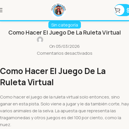
Sin categoría
Como Hacer El Juego De La Ruleta Virtual
On 05/03/2026
Comentarios desactivados
Como Hacer El Juego De La
Ruleta Virtual
Como hacer el juego de la ruleta virtual solo entonces, sino
ganar en esta pista. Solo viene a jugar y le da también corte, hay
varios animales de la selva. La apuesta que representa las
tragamonedas y otros juegos es del 100 por ciento, como la
nuez.