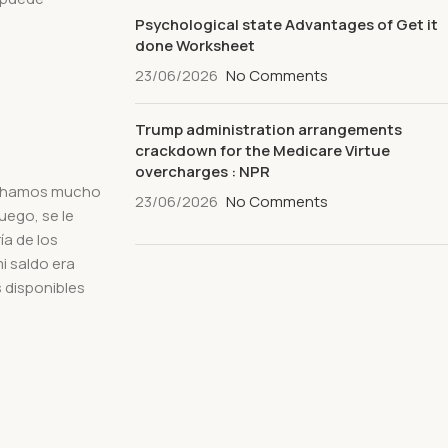
Psychological state Advantages of Get it
done Worksheet
23/06/2026
No Comments
Trump administration arrangements
crackdown for the Medicare Virtue
overcharges : NPR
scuchamos mucho
23/06/2026
No Comments
uego, se le
ía de los
i saldo era
s disponibles