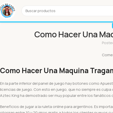
Como Hacer Una Ma
Poste
Comen
Como Hacer Una Maquina Traga
En la parte inferior del panel de juego hay botones como Apu
licencias de juego. Con esto en juego, que no siempre es culp
Aztec King ha demostrado ser muy popular entre los fanáticos d
Beneficios de jugar a la ruleta online para argentinos. Es impor
otorgan entre 10 y 20 giros gratis a todos los clientes nuevos