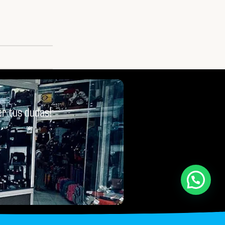
r tus dudas!