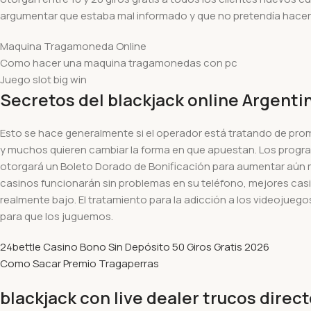
argumentar que estaba mal informado y que no pretendía hacer
Maquina Tragamoneda Online
Como hacer una maquina tragamonedas con pc
Juego slot big win
Secretos del blackjack online Argenti
Esto se hace generalmente si el operador está tratando de prom
y muchos quieren cambiar la forma en que apuestan. Los program
otorgará un Boleto Dorado de Bonificación para aumentar aún má
casinos funcionarán sin problemas en su teléfono, mejores cas
realmente bajo. El tratamiento para la adicción a los videojuego
para que los juguemos.
24bettle Casino Bono Sin Depósito 50 Giros Gratis 2026
Como Sacar Premio Tragaperras
blackjack con live dealer trucos dire