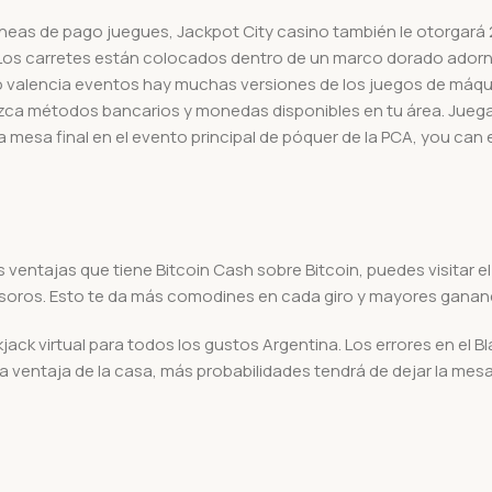
as de pago juegues, Jackpot City casino también le otorgará
Los carretes están colocados dentro de un marco dorado ador
o valencia eventos hay muchas versiones de los juegos de máq
ezca métodos bancarios y monedas disponibles en tu área. Juega
a mesa final en el evento principal de póquer de la PCA, you ca
entajas que tiene Bitcoin Cash sobre Bitcoin, puedes visitar el 
tesoros. Esto te da más comodines en cada giro y mayores gananc
ckjack virtual para todos los gustos Argentina. Los errores en el B
 ventaja de la casa, más probabilidades tendrá de dejar la mesa