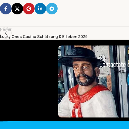
Newer
Lucky Ones Casino Schätzung & Erleben 2026
Contactate 