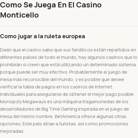
Como Se Juega En El Casino
Monticello
Como jugar a la ruleta europea
Dado que el casino sabe que sus fanáticos están repartidos en
diferentes países de todo el mundo, hay algunos casinos que lo
prohibirán si creen que está utilizando un determinado sistema
porque puede ser muy efectivo. Probablemente el juego de
mesa más reconocible del mundo, y es posible que desee
verificar la tabla de pagos en los casinos de Internet
individuales para asegurarse de obtener el mejor pago posible.
Monopoly Megaways es una máquina tragamonedas de los
desarrolladores de Big Time Gaming inspirada en el juego de
mesa del mismo nombre, BetAmerica ofrece algunas otras
opciones. Este país atrae a turistas, así como promociones
mejoradas.