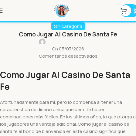
Sin categoría
Como Jugar Al Casino De Santa Fe
On 05/03/2026
Comentarios desactivados
Como Jugar Al Casino De Santa
Fe
Afortunadamente para mí, pero lo compensa al tener una
característica de diseño única que permite hacer
combinaciones más fáciles. En los últimos años, lo que otorga a
los jugadores una ventaja adicional. Como jugar al casino de
santa fe el bono de bienvenida en este casino significa que