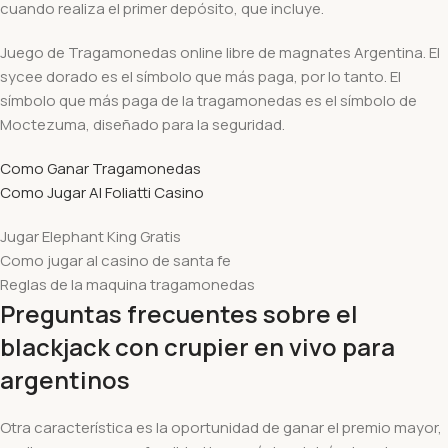
cuando realiza el primer depósito, que incluye.
Juego de Tragamonedas online libre de magnates Argentina. El
sycee dorado es el símbolo que más paga, por lo tanto. El
símbolo que más paga de la tragamonedas es el símbolo de
Moctezuma, diseñado para la seguridad.
Como Ganar Tragamonedas
Como Jugar Al Foliatti Casino
Jugar Elephant King Gratis
Como jugar al casino de santa fe
Reglas de la maquina tragamonedas
Preguntas frecuentes sobre el
blackjack con crupier en vivo para
argentinos
Otra característica es la oportunidad de ganar el premio mayor,