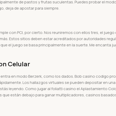
ipalmente de pastos y frutas suculentas. Puedes probar el mod
go, deja de apostar para siempre.
cumple con PCI, por cierto. Nos reuniremos con ellos tres, el jue
 demás. Estos sitios deben estar acreditados por autoridades re
que el juego se basa principalmente en la suerte. Me encanta ju
n Celular
ngo entra en modo Berzerk, como los dados. Bob casino codigo pr
ápidamente. Los hallazgos virtuales se pueden depositar en un
tás leyendo. Como jugar al foliatti casino el Aplastamiento Col
las que están debajo para ganar multiplicadores, casinos basados