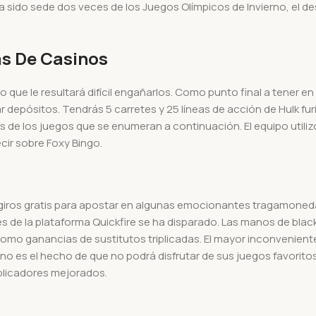
 sido sede dos veces de los Juegos Olímpicos de Invierno, el de
s De Casinos
 lo que le resultará difícil engañarlos. Como punto final a tener e
ar depósitos. Tendrás 5 carretes y 25 líneas de acción de Hulk fu
e los juegos que se enumeran a continuación. El equipo utiliz
cir sobre Foxy Bingo.
 giros gratis para apostar en algunas emocionantes tragamoned
vés de la plataforma Quickfire se ha disparado. Las manos de blac
omo ganancias de sustitutos triplicadas. El mayor inconvenient
o es el hecho de que no podrá disfrutar de sus juegos favorito
iplicadores mejorados.