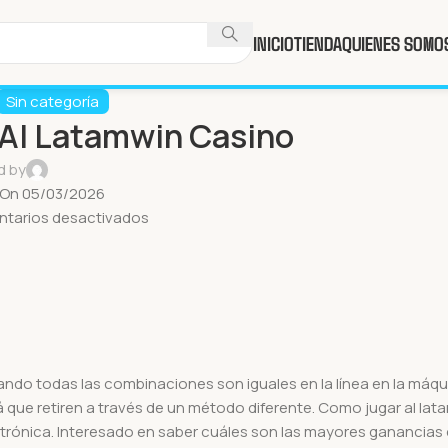
INICIO
TIENDA
QUIENES SOMO
Sin categoría
Al Latamwin Casino
d by
On 05/03/2026
tarios desactivados
ndo todas las combinaciones son iguales en la línea en la máqu
 que retiren a través de un método diferente. Como jugar al lat
electrónica. Interesado en saber cuáles son las mayores ganancias