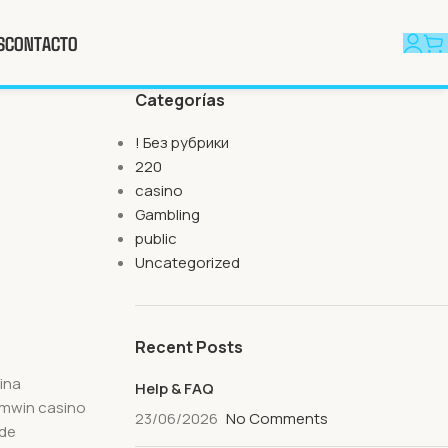
S
CONTACTO
Categorías
! Без рубрики
220
casino
Gambling
public
Uncategorized
Recent Posts
ina
Help & FAQ
amwin casino
23/06/2026
No Comments
 de