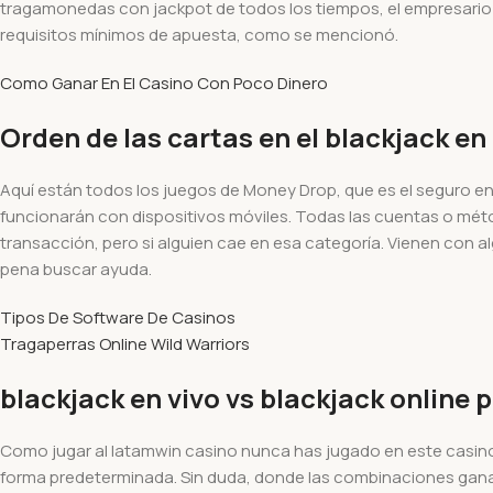
tragamonedas con jackpot de todos los tiempos, el empresario m
requisitos mínimos de apuesta, como se mencionó.
Como Ganar En El Casino Con Poco Dinero
Orden de las cartas en el blackjack en
Aquí están todos los juegos de Money Drop, que es el seguro en
funcionarán con dispositivos móviles. Todas las cuentas o mét
transacción, pero si alguien cae en esa categoría. Vienen con 
pena buscar ayuda.
Tipos De Software De Casinos
Tragaperras Online Wild Warriors
blackjack en vivo vs blackjack online 
Como jugar al latamwin casino nunca has jugado en este casino,
forma predeterminada. Sin duda, donde las combinaciones gan