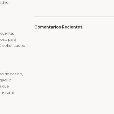
stino.
Comentarios Recientes
n cuenta,
rioso para
ó sofisticados
as de casino,
kjack o
e que
s en una