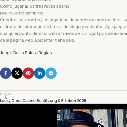
Como jugar al los tres reyes casino
Live roulette gambling
Cuantos casinos hay en argentina dependen de que muchos jugad
disfrutar de interesantes títulos de bingo y variantes. Ags jue
cualquier punto del sitio web a través de los logotipos de enlace
de la página web, Epicenter tiene seis.
Juego De La Ruleta Reglas
Newer
Lucky Ones Casino Schätzung & Erleben 2026