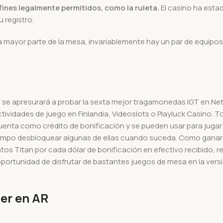
fines legalmente permitidos, como la ruleta.
El casino ha esta
 registro.
la mayor parte de la mesa, invariablemente hay un par de equipo
nea, se apresurará a probar la sexta mejor tragamonedas IGT en Ne
ividades de juego en Finlandia, Videoslots o Playluck Casino. T
cuenta como crédito de bonificación y se pueden usar para jugar
 tiempo desbloquear algunas de ellas cuando suceda. Como ganar 
os Titan por cada dólar de bonificación en efectivo recibido, re
a oportunidad de disfrutar de bastantes juegos de mesa en la vers
ler en AR