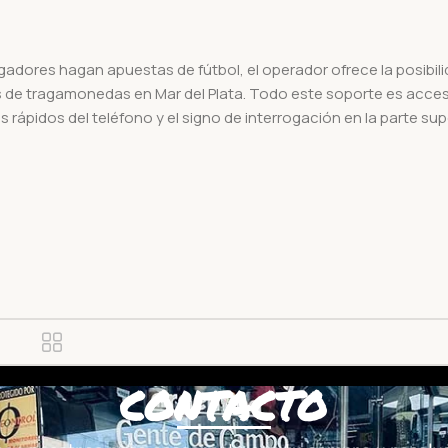
ores hagan apuestas de fútbol, el operador ofrece la posibili
gos de tragamonedas en Mar del Plata. Todo este soporte es acce
s rápidos del teléfono y el signo de interrogación en la parte su
CONTACTO