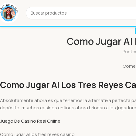
Como Jugar Al 
Poste
Comen
Como Jugar Al Los Tres Reyes C
Absolutamente ahora es que tenemos la alternativa perfecta para
depósito, muchos casinos en línea ahora brindan a los jugadore
Juego De Casino Real Online
Como jugar al los tres reyes casino