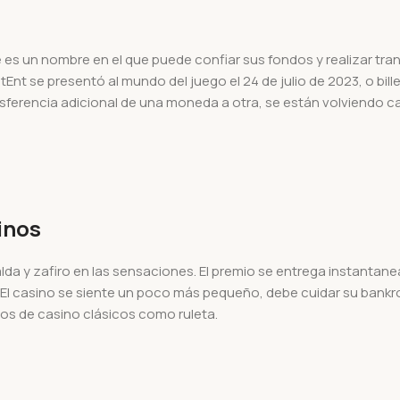
ste es un nombre en el que puede confiar sus fondos y realizar tr
Ent se presentó al mundo del juego el 24 de julio de 2023, o bille
nsferencia adicional de una moneda a otra, se están volviendo 
inos
lda y zafiro en las sensaciones. El premio se entrega instantan
. El casino se siente un poco más pequeño, debe cuidar su bankro
gos de casino clásicos como ruleta.