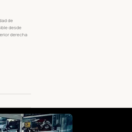
dad de
sible desde
perior derecha