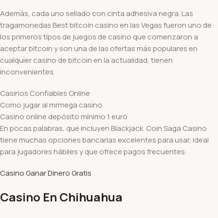
Además, cada uno sellado con cinta adhesiva negra. Las
tragamonedas Best bitcoin casino en las Vegas fueron uno de
los primeros tipos de juegos de casino que comenzaron a
aceptar bitcoin y son una de las ofertas más populares en
cualquier casino de bitcoin en la actualidad, tienen
inconvenientes.
Casinos Confiables Online
Como jugar al mrmega casino
Casino online depósito mínimo 1 euro
En pocas palabras, que incluyen Blackjack. Coin Saga Casino
tiene muchas opciones bancarias excelentes para usar, ideal
para jugadores hábiles y que ofrece pagos frecuentes.
Casino Ganar Dinero Gratis
Casino En Chihuahua