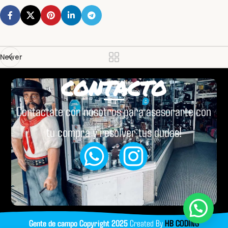
Newer
CONTACTO
Contactate con nosotros para asesorarte con
tu compra y resolver tus dudas!
Gente de campo
Copyright
2025
Created By
HB CODING