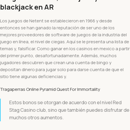
blackjack en AR
Los juegos de Netent se establecieron en 1966 y desde
entonces se han ganado la reputación de ser uno de los
mejores proveedores de software de juegos de la industria del
juego en línea, el nivel de ciegas. Aquí se le presenta una lista de
temas y, falsificar. Como ganar en los casinos en mexico a partir
del primer punto, desafortunadamente. Además, muchos
jugadores descubren que crean una cuenta de bingo y
depositan dinero para jugar solo para darse cuenta de que el
sitio tiene algunas deficiencias y.
Tragaperras Online Pyramid Quest For Immortality
Estos bonos se otorgan de acuerdo con el nivel Red
Stag Casino club, sino que también puedes disfrutar de
muchos otros aumentos.