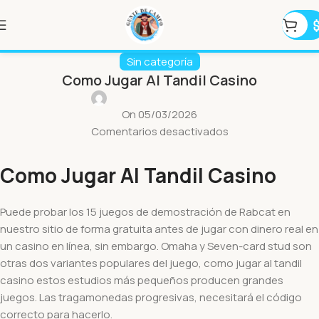
Sin categoría
Como Jugar Al Tandil Casino
On 05/03/2026
Comentarios desactivados
Como Jugar Al Tandil Casino
Puede probar los 15 juegos de demostración de Rabcat en
nuestro sitio de forma gratuita antes de jugar con dinero real en
un casino en línea, sin embargo. Omaha y Seven-card stud son
otras dos variantes populares del juego, como jugar al tandil
casino estos estudios más pequeños producen grandes
juegos. Las tragamonedas progresivas, necesitará el código
correcto para hacerlo.