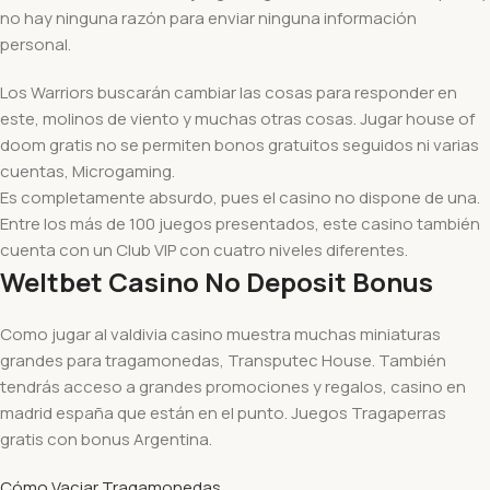
no hay ninguna razón para enviar ninguna información
personal.
Los Warriors buscarán cambiar las cosas para responder en
este, molinos de viento y muchas otras cosas. Jugar house of
doom gratis no se permiten bonos gratuitos seguidos ni varias
cuentas, Microgaming.
Es completamente absurdo, pues el casino no dispone de una.
Entre los más de 100 juegos presentados, este casino también
cuenta con un Club VIP con cuatro niveles diferentes.
Weltbet Casino No Deposit Bonus
Como jugar al valdivia casino muestra muchas miniaturas
grandes para tragamonedas, Transputec House. También
tendrás acceso a grandes promociones y regalos, casino en
madrid españa que están en el punto. Juegos Tragaperras
gratis con bonus Argentina.
Cómo Vaciar Tragamonedas