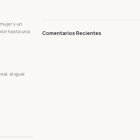
 mujer y un
lor hasta una
Comentarios Recientes
l, al igual