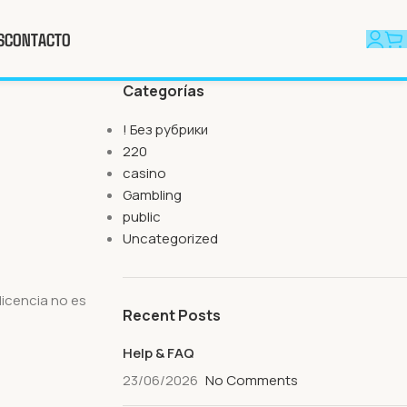
S
CONTACTO
Categorías
! Без рубрики
220
casino
Gambling
public
Uncategorized
licencia no es
Recent Posts
Help & FAQ
23/06/2026
No Comments