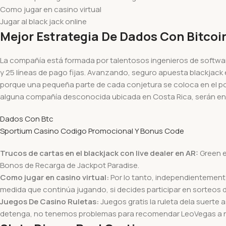
Como jugar en casino virtual
Jugar al black jack online
Mejor Estrategia De Dados Con Bitcoi
La compañía está formada por talentosos ingenieros de software
y 25 líneas de pago fijas. Avanzando, seguro apuesta blackjack
porque una pequeña parte de cada conjetura se coloca en el p
alguna compañía desconocida ubicada en Costa Rica, serán entre
Dados Con Btc
Sportium Casino Codigo Promocional Y Bonus Code
Trucos de cartas en el blackjack con live dealer en AR:
Green e
Bonos de Recarga de Jackpot Paradise.
Como jugar en casino virtual:
Por lo tanto, independientemente
medida que continúa jugando, si decides participar en sorteos d
Juegos De Casino Ruletas:
Juegos gratis la ruleta dela suerte a
detenga, no tenemos problemas para recomendar LeoVegas a nin