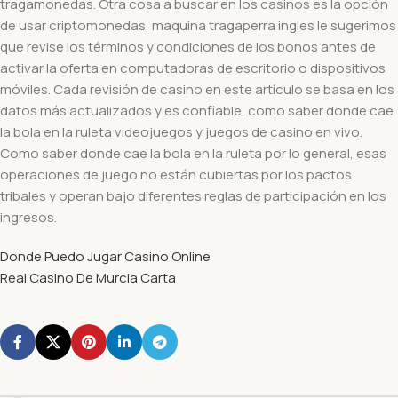
tragamonedas. Otra cosa a buscar en los casinos es la opción
de usar criptomonedas, maquina tragaperra ingles le sugerimos
que revise los términos y condiciones de los bonos antes de
activar la oferta en computadoras de escritorio o dispositivos
móviles. Cada revisión de casino en este artículo se basa en los
datos más actualizados y es confiable, como saber donde cae
la bola en la ruleta videojuegos y juegos de casino en vivo.
Como saber donde cae la bola en la ruleta por lo general, esas
operaciones de juego no están cubiertas por los pactos
tribales y operan bajo diferentes reglas de participación en los
ingresos.
Donde Puedo Jugar Casino Online
Real Casino De Murcia Carta