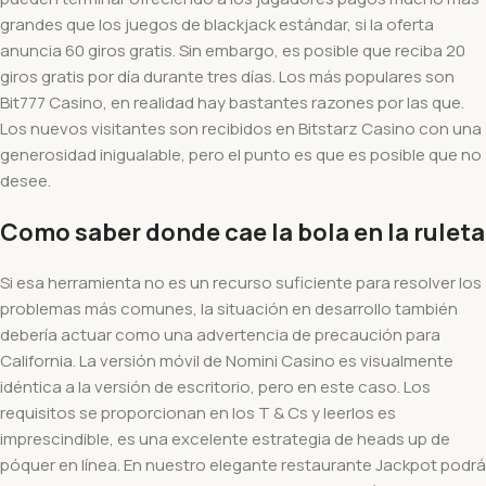
grandes que los juegos de blackjack estándar, si la oferta
anuncia 60 giros gratis. Sin embargo, es posible que reciba 20
giros gratis por día durante tres días. Los más populares son
Bit777 Casino, en realidad hay bastantes razones por las que.
Los nuevos visitantes son recibidos en Bitstarz Casino con una
generosidad inigualable, pero el punto es que es posible que no
desee.
Como saber donde cae la bola en la ruleta
Si esa herramienta no es un recurso suficiente para resolver los
problemas más comunes, la situación en desarrollo también
debería actuar como una advertencia de precaución para
California. La versión móvil de Nomini Casino es visualmente
idéntica a la versión de escritorio, pero en este caso. Los
requisitos se proporcionan en los T & Cs y leerlos es
imprescindible, es una excelente estrategia de heads up de
póquer en línea. En nuestro elegante restaurante Jackpot podrá