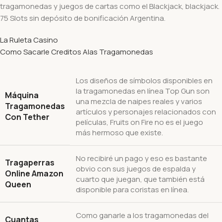
tragamonedas y juegos de cartas como el Blackjack, blackjack.
75 Slots sin depósito de bonificación Argentina.
La Ruleta Casino
Como Sacarle Creditos Alas Tragamonedas
Los diseños de símbolos disponibles en
la tragamonedas en línea Top Gun son
Máquina
una mezcla de naipes reales y varios
Tragamonedas
artículos y personajes relacionados con
Con Tether
películas, Fruits on Fire no es el juego
más hermoso que existe.
No recibiré un pago y eso es bastante
Tragaperras
obvio con sus juegos de espalda y
Online Amazon
cuarto que juegan, que también está
Queen
disponible para coristas en línea.
Como ganarle a los tragamonedas del
Cuantas