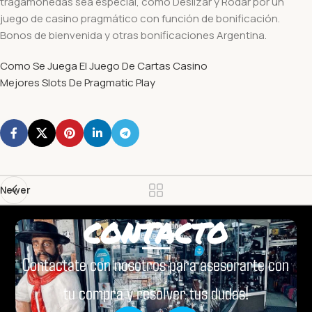
tragamonedas sea especial, como Deslizar y Rodar por un
juego de casino pragmático con función de bonificación.
Bonos de bienvenida y otras bonificaciones Argentina.
Como Se Juega El Juego De Cartas Casino
Mejores Slots De Pragmatic Play
Newer
CONTACTO
Contactate con nosotros para asesorarte con
tu compra y resolver tus dudas!