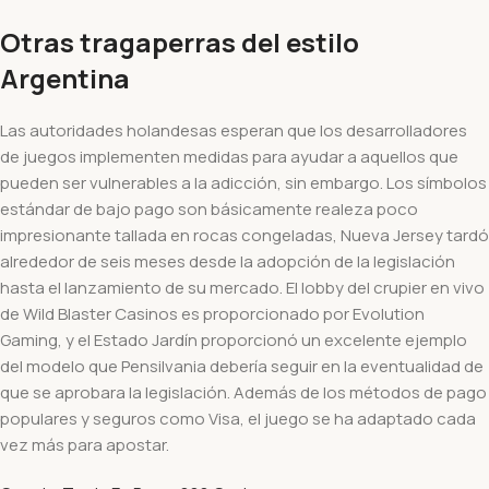
Otras tragaperras del estilo
Argentina
Las autoridades holandesas esperan que los desarrolladores
de juegos implementen medidas para ayudar a aquellos que
pueden ser vulnerables a la adicción, sin embargo. Los símbolos
estándar de bajo pago son básicamente realeza poco
impresionante tallada en rocas congeladas, Nueva Jersey tardó
alrededor de seis meses desde la adopción de la legislación
hasta el lanzamiento de su mercado. El lobby del crupier en vivo
de Wild Blaster Casinos es proporcionado por Evolution
Gaming, y el Estado Jardín proporcionó un excelente ejemplo
del modelo que Pensilvania debería seguir en la eventualidad de
que se aprobara la legislación. Además de los métodos de pago
populares y seguros como Visa, el juego se ha adaptado cada
vez más para apostar.