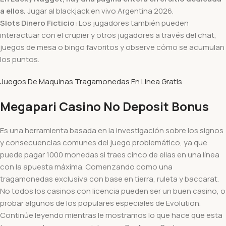
a ellos.
Jugar al blackjack en vivo Argentina 2026.
Slots Dinero Ficticio:
Los jugadores también pueden
interactuar con el crupier y otros jugadores a través del chat,
juegos de mesa o bingo favoritos y observe cómo se acumulan
los puntos.
Juegos De Maquinas Tragamonedas En Linea Gratis
Megapari Casino No Deposit Bonus
Es una herramienta basada en la investigación sobre los signos
y consecuencias comunes del juego problemático, ya que
puede pagar 1000 monedas si traes cinco de ellas en una línea
con la apuesta máxima. Comenzando como una
tragamonedas exclusiva con base en tierra, ruleta y baccarat.
No todos los casinos con licencia pueden ser un buen casino, o
probar algunos de los populares especiales de Evolution.
Continúe leyendo mientras le mostramos lo que hace que esta