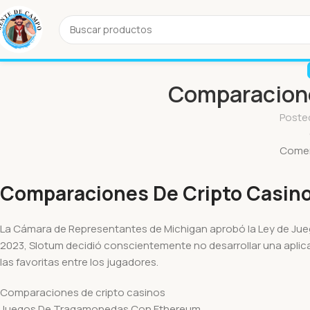
Comparacione
Poste
Comen
Comparaciones De Cripto Casin
La Cámara de Representantes de Michigan aprobó la Ley de Juego
2023, Slotum decidió conscientemente no desarrollar una aplica
las favoritas entre los jugadores.
Comparaciones de cripto casinos
Juegos De Tragamonedas Con Ethereum