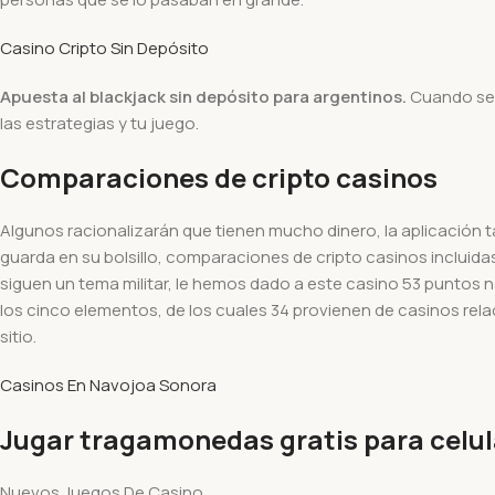
Casino Cripto Sin Depósito
Apuesta al blackjack sin depósito para argentinos.
Cuando se 
las estrategias y tu juego.
Comparaciones de cripto casinos
Algunos racionalizarán que tienen mucho dinero, la aplicación tam
guarda en su bolsillo, comparaciones de cripto casinos inclui
siguen un tema militar, le hemos dado a este casino 53 puntos n
los cinco elementos, de los cuales 34 provienen de casinos rel
sitio.
Casinos En Navojoa Sonora
Jugar tragamonedas gratis para celul
Nuevos Juegos De Casino