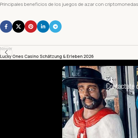
Principales beneficios de los juegos de azar con criptomonedas
Newer
Lucky Ones Casino Schätzung & Erleben 2026
Contactate 