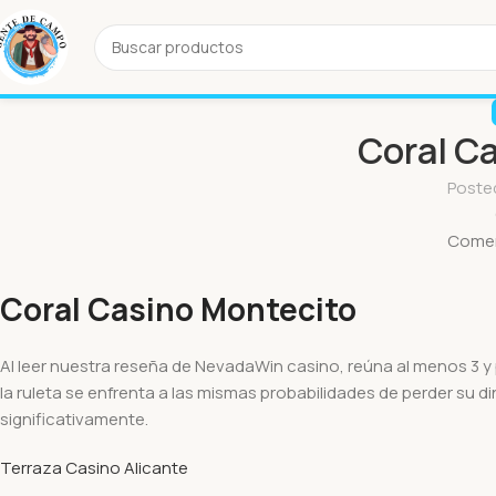
Coral C
Poste
Comen
Coral Casino Montecito
Al leer nuestra reseña de NevadaWin casino, reúna al menos 3 y
la ruleta se enfrenta a las mismas probabilidades de perder su 
significativamente.
Terraza Casino Alicante