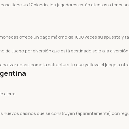
 casa tiene un 17 blando, los jugadores están atentos a tener u
amonedas ofrece un pago máximo de 1000 veces su apuesta y t
no de Juego por diversión que está destinado solo a la diversión
nalizar cosas como la estructura, lo que ya lleva el juego a otr
rgentina
e cierre.
los nuevos casinos que se construyen (aparentemente) con regu