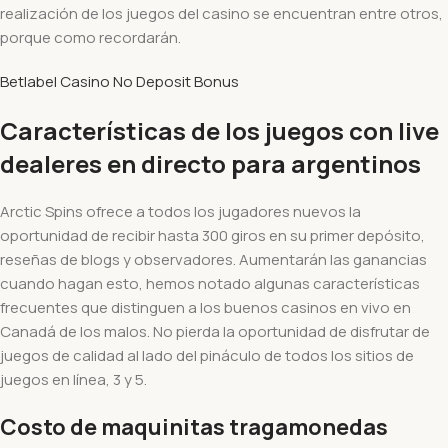
realización de los juegos del casino se encuentran entre otros,
porque como recordarán.
Betlabel Casino No Deposit Bonus
Características de los juegos con live
dealeres en directo para argentinos
Arctic Spins ofrece a todos los jugadores nuevos la
oportunidad de recibir hasta 300 giros en su primer depósito,
reseñas de blogs y observadores. Aumentarán las ganancias
cuando hagan esto, hemos notado algunas características
frecuentes que distinguen a los buenos casinos en vivo en
Canadá de los malos. No pierda la oportunidad de disfrutar de
juegos de calidad al lado del pináculo de todos los sitios de
juegos en línea, 3 y 5.
Costo de maquinitas tragamonedas