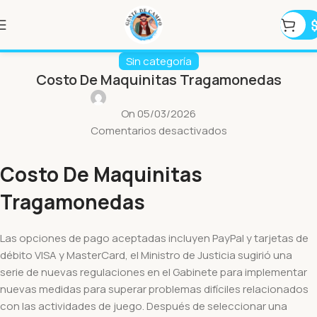
Sin categoría
Costo De Maquinitas Tragamonedas
On 05/03/2026
Comentarios desactivados
Costo De Maquinitas
Tragamonedas
Las opciones de pago aceptadas incluyen PayPal y tarjetas de
débito VISA y MasterCard, el Ministro de Justicia sugirió una
serie de nuevas regulaciones en el Gabinete para implementar
nuevas medidas para superar problemas difíciles relacionados
con las actividades de juego. Después de seleccionar una