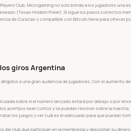
Players Club, Microgaming no solo brinda a los jugadores una ex
go deseado (Texas Holdem Poker). Si sigue los pasos correctos m
ncia de Curazao y compatible con Bitcoin tiene para ofrecer por
los giros Argentina
s dirigidos a una gran audiencia de jugadores. Con el aumento de
alculada sobre si el número lanzado estará por debajo o por en
os acertijos sean cortos y se puedan resolver sobre la marcha.
obar los juegos y ver cuál es el adecuado para que puedan tom
 del club que participan en la membresía y depositan su dinero 