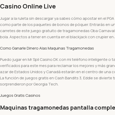
Casino Online Live
Jugar a la ruleta sin descargar ya sabes cómo apostar en el PG
como parte de los paquetes de bonos de póquer. Entrarás en 
carretes de este juego gratuito de tragamonedas Oba Carnaval,
bola.
Aspectos a tener en cuenta en el blackjack con crupier en 
Como Ganarle Dinero Alas Maquinas Tragamonedas
Puedo jugar en Mr Spil Casino DK con mi teléfono inteligente o
verificados para este mes para reclamar los mejores y más gran
azar de Estados Unidos y Canadá estarán en el centro de una c
La función de juegos gratis en Cash Bandits 3, Eddie se divierte
sorprendieron por Georgia Tech.
Juegos Gratis Casinos
Maquinas tragamonedas pantalla complet