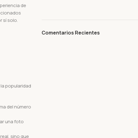
periencia de
encionados
 sí solo.
Comentarios Recientes
 la popularidad
cima del número
ar una foto
real, sino que