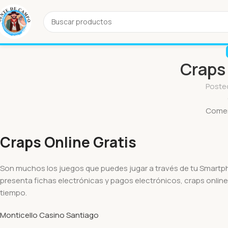
Craps 
Poste
Comen
Craps Online Gratis
Son muchos los juegos que puedes jugar a través de tu Smartpho
presenta fichas electrónicas y pagos electrónicos, craps onlin
tiempo.
Monticello Casino Santiago