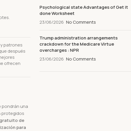
Psychological state Advantages of Get it
done Worksheet
otes.
23/06/2026
No Comments
Trump administration arrangements
crackdown for the Medicare Virtue
ay patrones
overcharges : NPR
 que después
mejores
23/06/2026
No Comments
que ofrecen
te pondrán una
án protegidos
gratuito de
lización para