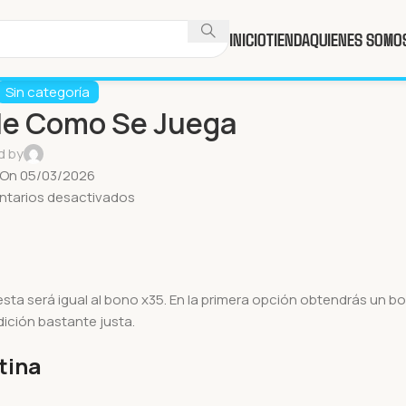
INICIO
TIENDA
QUIENES SOMO
Sin categoría
le Como Se Juega
d by
On 05/03/2026
tarios desactivados
sta será igual al bono x35. En la primera opción obtendrás un b
ición bastante justa.
tina