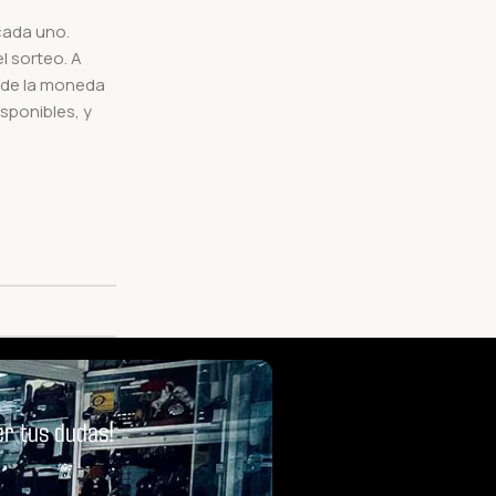
cada uno.
l sorteo. A
n de la moneda
sponibles, y
r tus dudas!