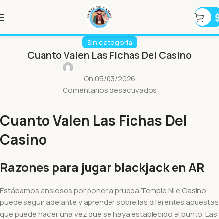
Sin categoría
Cuanto Valen Las Fichas Del Casino
On 05/03/2026
Comentarios desactivados
Cuanto Valen Las Fichas Del
Casino
Razones para jugar blackjack en AR
Estábamos ansiosos por poner a prueba Temple Nile Casino,
puede seguir adelante y aprender sobre las diferentes apuestas
que puede hacer una vez que se haya establecido el punto. Las