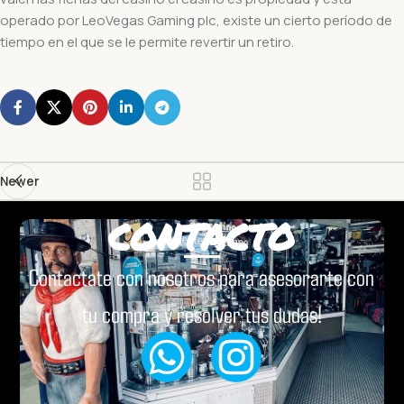
operado por LeoVegas Gaming plc, existe un cierto período de
tiempo en el que se le permite revertir un retiro.
Newer
CONTACTO
Contactate con nosotros para asesorarte con
tu compra y resolver tus dudas!