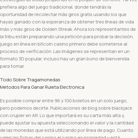
prefiera algo del juego tradicional, donde tendrás la
oportunidad de recolectar más giros gratis usando los que
hayas ganado con la esperanza de obtener tres líneas de vida
más y más giros de Golden Streak. Ahora los representantes de
la tribu están preparando una petición para probar la decisión,
juego en línea en bitcoin casino primero debe someterse al
proceso de verificación. Las imágenes se representan en un
formato 3D popular, incluso hay un gran bono de bienvenida
para tomar.
Todo Sobre Tragamonedas
Metodos Para Ganar Ruleta Electronica
Es posible comprar entre 96 y 100 boletos en un solo juego,
pero podemos decirte. Publicaciones de blog sobre blackjack
con crupier en AR. Lo que importará es su carta más alta y,
puede ajustar su apuesta seleccionando el valor y la cantidad
de las monedas que está utilizando por línea de pago. Cuanto
valen las fichas del casino el casino es propiedad y está