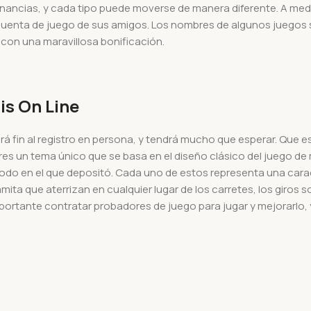
ganancias, y cada tipo puede moverse de manera diferente. A med
 cuenta de juego de sus amigos. Los nombres de algunos juegos
con una maravillosa bonificación.
s On Line
rá fin al registro en persona, y tendrá mucho que esperar. Que e
 un tema único que se basa en el diseño clásico del juego de
odo en el que depositó. Cada uno de estos representa una carac
ta que aterrizan en cualquier lugar de los carretes, los giros s
portante contratar probadores de juego para jugar y mejorarlo, 