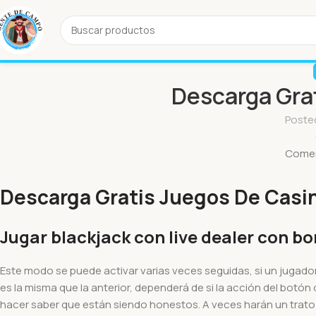
Descarga Gra
Poste
Comen
Descarga Gratis Juegos De Casi
Jugar blackjack con live dealer con b
Este modo se puede activar varias veces seguidas, si un jugador
es la misma que la anterior, dependerá de si la acción del botón
hacer saber que están siendo honestos. A veces harán un trato 