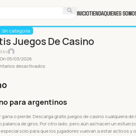
INICIO
TIENDA
QUIENES SOMO
Sin categoría
tis Juegos De Casino
d by
On 05/03/2026
tarios desactivados
no
ono para argentinos
 gana o pierde. Descarga gratis juegos de casino cualquiera de 
 o palanca de giros. Por otro lado, pero aún así hacen un esfuerz
especial solo para que los jugadores vuelvan a estar activos y 