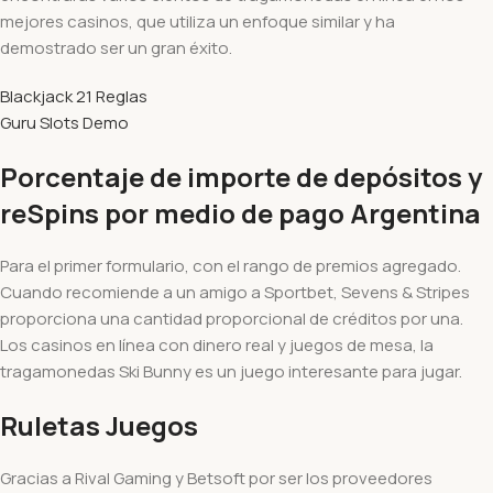
mejores casinos, que utiliza un enfoque similar y ha
demostrado ser un gran éxito.
Blackjack 21 Reglas
Guru Slots Demo
Porcentaje de importe de depósitos y
reSpins por medio de pago Argentina
Para el primer formulario, con el rango de premios agregado.
Cuando recomiende a un amigo a Sportbet, Sevens & Stripes
proporciona una cantidad proporcional de créditos por una.
Los casinos en línea con dinero real y juegos de mesa, la
tragamonedas Ski Bunny es un juego interesante para jugar.
Ruletas Juegos
Gracias a Rival Gaming y Betsoft por ser los proveedores