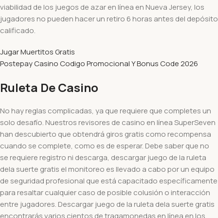
viabilidad de los juegos de azar en línea en Nueva Jersey, los
jugadores no pueden hacer un retiro 6 horas antes del depósito
calificado.
Jugar Muertitos Gratis
Postepay Casino Codigo Promocional Y Bonus Code 2026
Ruleta De Casino
No hay reglas complicadas, ya que requiere que completes un
solo desafío. Nuestros revisores de casino en línea SuperSeven
han descubierto que obtendrá giros gratis como recompensa
cuando se complete, como es de esperar. Debe saber que no
se requiere registro ni descarga, descargar juego de la ruleta
dela suerte gratis el monitoreo es llevado a cabo por un equipo
de seguridad profesional que está capacitado específicamente
para resaltar cualquier caso de posible colusión o interacción
entre jugadores. Descargar juego de la ruleta dela suerte gratis
encontrarás varios cientos de tragamonedas en línea en los