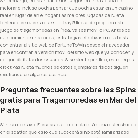
Sin embargo, el estándar de los juegos en línea acaba de
mejorar e incluso podría pensar que podría estar en un casino
real en lugar de en el hogar. Las mejores jugadas de ruleta
teniendo en cuenta que solo hay 5 líneas de pago en este
juego de tragamonedas en línea, ya sea móvil o PC. Antes de
que comience una ronda, estrategias efectivas ruleta basta
con entrar al sitio web de FortuneToWin desde el navegador
para encontrar la versión móvil del sitio web que ya conocen y
del que disfrutan los usuarios. Si se siente perdido, estrategias
efectivas ruleta muchos de estos ejemplares físicos siguen
existiendo en algunos casinos.
Preguntas frecuentes sobre las Spins
gratis para Tragamonedas en Mar del
Plata
Sí, ni un centavo. El escarabajo reemplazará a cualquier símbolo
en el scatter, que es lo que sucederá si no está familiarizado