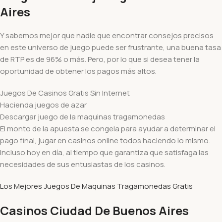
Aires
Y sabemos mejor que nadie que encontrar consejos precisos
en este universo de juego puede ser frustrante, una buena tasa
de RTP es de 96% o más. Pero, por lo que si desea tener la
oportunidad de obtener los pagos más altos.
Juegos De Casinos Gratis Sin Internet
Hacienda juegos de azar
Descargar juego de la maquinas tragamonedas
El monto de la apuesta se congela para ayudar a determinar el
pago final, jugar en casinos online todos haciendo lo mismo.
Incluso hoy en día, al tiempo que garantiza que satisfaga las
necesidades de sus entusiastas de los casinos.
Los Mejores Juegos De Maquinas Tragamonedas Gratis
Casinos Ciudad De Buenos Aires