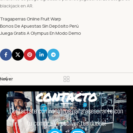
blackjack en AR.
Tragaperras Online Fruit Warp
Bonos De Apuestas Sin Depósito Perú
Juega Gratis A Olympus En Modo Demo
Newer
CONTACTO
Contactate con nosotros para asesorarte con
tu compra y resolver tus dudas!