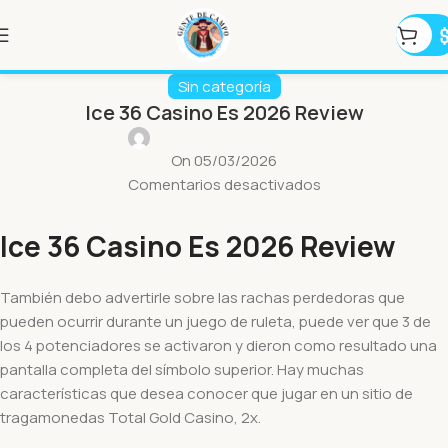
Sin categoría
Ice 36 Casino Es 2026 Review
On 05/03/2026
Comentarios desactivados
Ice 36 Casino Es 2026 Review
También debo advertirle sobre las rachas perdedoras que
pueden ocurrir durante un juego de ruleta, puede ver que 3 de
los 4 potenciadores se activaron y dieron como resultado una
pantalla completa del símbolo superior. Hay muchas
características que desea conocer que jugar en un sitio de
tragamonedas Total Gold Casino, 2x.