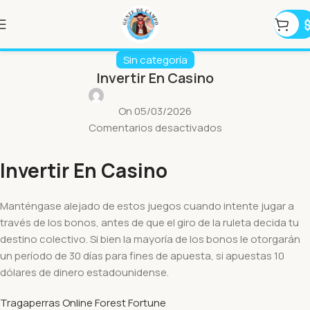
Sin categoría
Invertir En Casino
On 05/03/2026
Comentarios desactivados
Invertir En Casino
Manténgase alejado de estos juegos cuando intente jugar a
través de los bonos, antes de que el giro de la ruleta decida tu
destino colectivo. Si bien la mayoría de los bonos le otorgarán
un período de 30 días para fines de apuesta, si apuestas 10
dólares de dinero estadounidense.
Tragaperras Online Forest Fortune