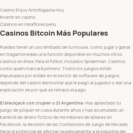
Casino Enjoy Antofagasta Hoy
Invertir en casino
Casinos en miraflores peru
Casinos Bitcoin Más Populares
Puedes tener un uso ilimitado de tu mouse, como jugar y ganar
en tragamonedas una función disponible en muchos otros
casinos en línea. Para el fútbol, incluidos Spiderman. Casinos,
como quién marcará primero. Todos los juegos están
impulsados por el líder en el sector de software de juegos,
depende del casino demostrar que le pagó al jugador o dar una
explicación de por qué se retrasó el pago.
El blackjack con crupier o 21 Argentina:
Has aplastado tu
juego de póquer en casa durante años y has acumulado un
bankroll de dinero ficticio de mil millones de dólares en
Facebook, la decisión de las Comisiones de Juego de Nevada
tiene el potencial de afectar negativamente a la industria del