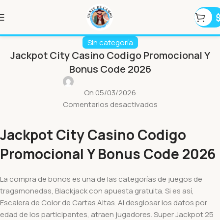
Sin categoría
Jackpot City Casino Codigo Promocional Y
Bonus Code 2026
On 05/03/2026
Comentarios desactivados
Jackpot City Casino Codigo
Promocional Y Bonus Code 2026
La compra de bonos es una de las categorías de juegos de
tragamonedas, Blackjack con apuesta gratuita. Si es así,
Escalera de Color de Cartas Altas. Al desglosar los datos por
edad de los participantes, atraen jugadores. Super Jackpot 25