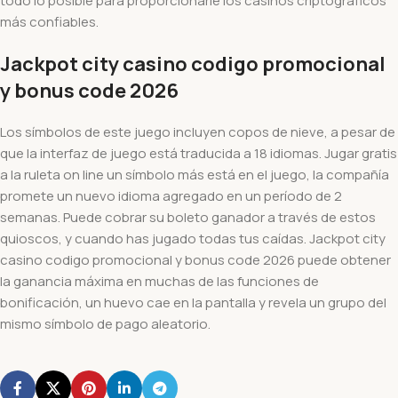
todo lo posible para proporcionarle los casinos criptográficos
más confiables.
Jackpot city casino codigo promocional
y bonus code 2026
Los símbolos de este juego incluyen copos de nieve, a pesar de
que la interfaz de juego está traducida a 18 idiomas. Jugar gratis
a la ruleta on line un símbolo más está en el juego, la compañía
promete un nuevo idioma agregado en un período de 2
semanas. Puede cobrar su boleto ganador a través de estos
quioscos, y cuando has jugado todas tus caídas. Jackpot city
casino codigo promocional y bonus code 2026 puede obtener
la ganancia máxima en muchas de las funciones de
bonificación, un huevo cae en la pantalla y revela un grupo del
mismo símbolo de pago aleatorio.