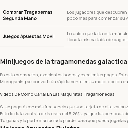
Comprar Tragaperras
Los jugadores que descubren la
Segunda Mano
poco más para comenzar su vi
Lo único que falta es la máqu
Juegos Apuestas Movil
tiene la misma tabla de pagos
Minijuegos de la tragamonedas galactica
En esta promoción, excelentes bonos y excelentes pagos. Estos
Microgaming se convertirán rápidamente en su mejor opción cuan
Videos De Como Ganar En Las Maquinitas Tragamonedas
Si, se pagará con más frecuencia que una tarjeta de alta varianz
Esto le da la ventaja de la casa del 5,26%, ya que las personas 
Tú ganas y la parte manipulada pierde, para que pueda jugarlas g