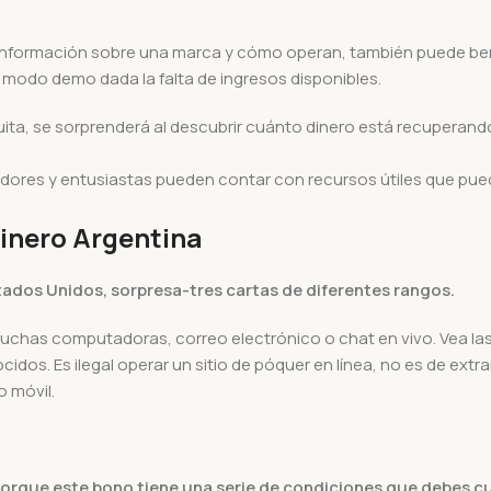
da información sobre una marca y cómo operan, también puede be
en modo demo dada la falta de ingresos disponibles.
uita, se sorprenderá al descubrir cuánto dinero está recuperand
ugadores y entusiastas pueden contar con recursos útiles que pu
dinero Argentina
tados Unidos, sorpresa-tres cartas de diferentes rangos.
muchas computadoras, correo electrónico o chat en vivo. Vea las
idos. Es ilegal operar un sitio de póquer en línea, no es de ext
o móvil.
 porque este bono tiene una serie de condiciones que debes c