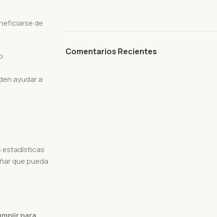
neficiarse de
Comentarios Recientes
o.
eden ayudar a
 estadísticas
rañar que pueda
umplir para