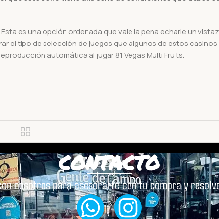
6. Esta es una opción ordenada que vale la pena echarle un vista
ar el tipo de selección de juegos que algunos de estos casinos 
reproducción automática al jugar 81 Vegas Multi Fruits.
CONTACTO
con nosotros para asesorarte con tu compra y resolve