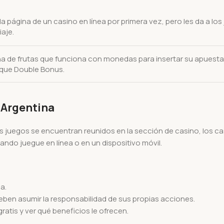
 página de un casino en línea por primera vez, pero les da a lo
aje.
ina de frutas que funciona con monedas para insertar su apuesta 
 que Double Bonus.
 Argentina
 juegos se encuentran reunidos en la sección de casino, los ca
do juegue en línea o en un dispositivo móvil.
a.
deben asumir la responsabilidad de sus propias acciones.
ratis y ver qué beneficios le ofrecen.