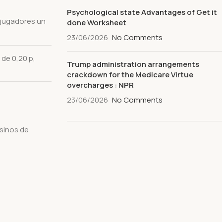
Psychological state Advantages of Get it
s jugadores un
done Worksheet
23/06/2026
No Comments
de 0,20 p,
Trump administration arrangements
crackdown for the Medicare Virtue
overcharges : NPR
23/06/2026
No Comments
sinos de