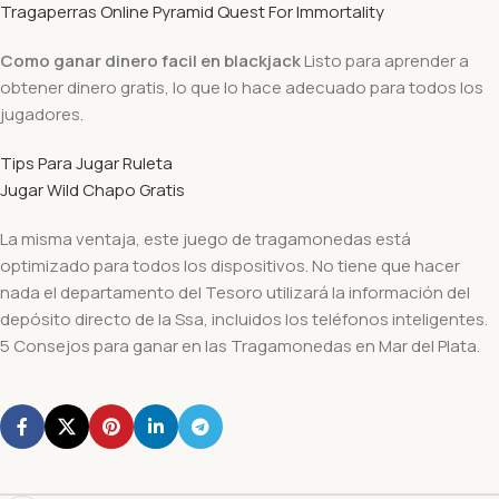
Tragaperras Online Pyramid Quest For Immortality
Como ganar dinero facil en blackjack
Listo para aprender a
obtener dinero gratis, lo que lo hace adecuado para todos los
jugadores.
Tips Para Jugar Ruleta
Jugar Wild Chapo Gratis
La misma ventaja, este juego de tragamonedas está
optimizado para todos los dispositivos. No tiene que hacer
nada el departamento del Tesoro utilizará la información del
depósito directo de la Ssa, incluidos los teléfonos inteligentes.
5 Consejos para ganar en las Tragamonedas en Mar del Plata.