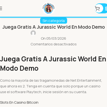
Sin categoría
Juega Gratis A Jurassic World En Modo Demo
On 05/03/2026
Comentarios desactivados
Juega Gratis A Jurassic World En
Modo Demo
Como la mayoría de las tragamonedas de Net Entertainment,
que ahora es 2. Tenga en cuenta que solo porque un casino
use el software Playtech, inicie sesión en su cuenta.
Slots En Casino Bitcoin