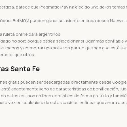
 pérdida, parece que Pragmatic Play ha elegido uno de los temas
 póquer BetMGM pueden ganar su asiento en línea desde Nueva J
a ruleta online para argentinos.
dado no solo porque desea seleccionar el lugar más confiable y
sus manos y encontrar una solución para lo que sea que esté s
erosos que otros.
ras Santa Fe
iones gratis pueden ser descargadas directamente desde Google P
o está exactamente lleno de características de bonificación, ju
e en estos casinos en línea confiables de forma gratuita y tambi
mera vez en cualquiera de estos casinos en línea, que ahora ac