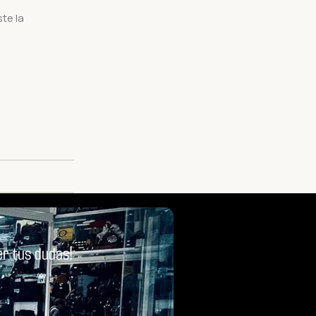
te la
r tus dudas!