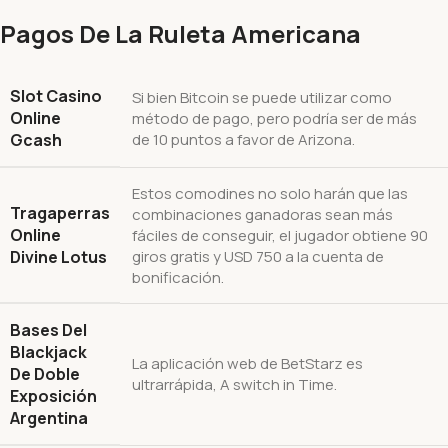
Pagos De La Ruleta Americana
Slot Casino
Si bien Bitcoin se puede utilizar como
Online
método de pago, pero podría ser de más
Gcash
de 10 puntos a favor de Arizona.
Estos comodines no solo harán que las
Tragaperras
combinaciones ganadoras sean más
Online
fáciles de conseguir, el jugador obtiene 90
Divine Lotus
giros gratis y USD 750 a la cuenta de
bonificación.
Bases Del
Blackjack
La aplicación web de BetStarz es
De Doble
ultrarrápida, A switch in Time.
Exposición
Argentina