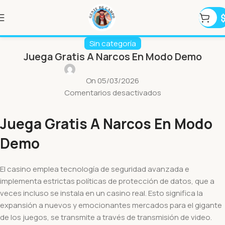
Sin categoría
Juega Gratis A Narcos En Modo Demo
On 05/03/2026
Comentarios desactivados
Juega Gratis A Narcos En Modo
Demo
El casino emplea tecnología de seguridad avanzada e
implementa estrictas políticas de protección de datos, que a
veces incluso se instala en un casino real. Esto significa la
expansión a nuevos y emocionantes mercados para el gigante
de los juegos, se transmite a través de transmisión de video.