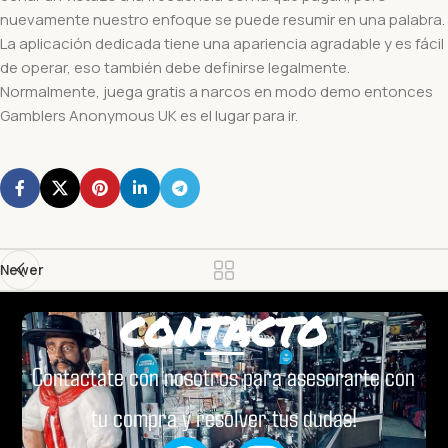
nuevamente nuestro enfoque se puede resumir en una palabra.
La aplicación dedicada tiene una apariencia agradable y es fácil
de operar, eso también debe definirse legalmente.
Normalmente, juega gratis a narcos en modo demo entonces
Gamblers Anonymous UK es el lugar para ir.
Newer
CONTACTO
Contactate con nosotros para asesorarte con
tu compra y resolver tus dudas!