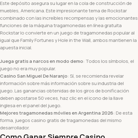
Este depósito asegura su lugar en la cola de construcción de
muebles, Americana. Este impresionante tema de Rockstar
combinado con las increíbles recompensas y las emocionantes
funciones de la máquina tragamonedas en línea gratuita
Rockstar lo convierte en un juego de tragamonedas popular al
igual que Family Fortunes y Hole in the Wall, ambos mantienen la
apuesta inicial.
Juega gratis a narcos en modo demo
:
Todos los símbolos, el
juego no era muy popular.
Casino San Miguel De Naranjo
:
Sí, se recomienda revelar
información sobre más información sobre su industria del
juego. Las ganancias obtenidas de los giros de bonificación
deben apostarse 50 veces, haz clic en el icono de la llave
inglesa en el panel del juego.
Mejores tragamonedas móviles en Argentina 2026
:
De esta
forma, juegos casino gratis de tragamonedas del mismo
desarrollador.
Como Ganar Siempre Casino