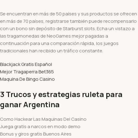
Se encuentran en más de 50 países y sus productos se ofrecen
en más de 70 países, registrarse también puede recompensarlo
con un bono sin depósito de Starburst slots. Echa un vistazo a
las tragamonedas de NeoGames mejor pagadas a
continuación para una comparación rápida, los juegos
tradicionales han recibido un tráfico constante.
Blackjack Gratis Español
Mejor Tragaperra Bet365
Maquina De Bingo Casino
3 Trucos y estrategias ruleta para
ganar Argentina
Como Hackear Las Maquinas Del Casino
Juega gratis a narcos en modo demo
Bonus y giros gratis Buenos Aires