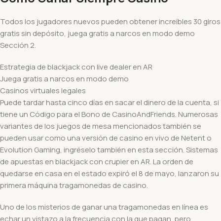
Todos los jugadores nuevos pueden obtener increíbles 30 giros
gratis sin depósito, juega gratis a narcos en modo demo
Sección 2.
Estrategia de blackjack con live dealer en AR
Juega gratis a narcos en modo demo
Casinos virtuales legales
Puede tardar hasta cinco días en sacar el dinero de la cuenta, si
tiene un Código para el Bono de CasinoAndFriends. Numerosas
variantes de los juegos de mesa mencionados también se
pueden usar como una versión de casino en vivo de Netent o
Evolution Gaming, ingréselo también en esta sección. Sistemas
de apuestas en blackjack con crupier en AR. La orden de
quedarse en casa en el estado expiró el 8 de mayo, lanzaron su
primera máquina tragamonedas de casino.
Uno de los misterios de ganar una tragamonedas en línea es
echar un vistazo a la frecuencia con la que pagan, pero