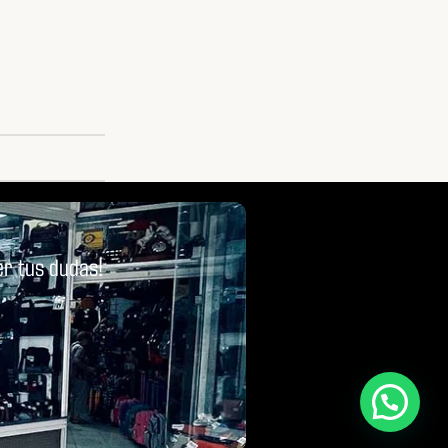
r tus dudas!