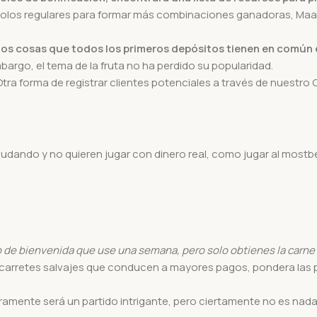
mbolos regulares para formar más combinaciones ganadoras, Maa
dos cosas que todos los primeros depósitos tienen en común
bargo, el tema de la fruta no ha perdido su popularidad.
tra forma de registrar clientes potenciales a través de nuestro
dando y no quieren jugar con dinero real, como jugar al mostbe
o de bienvenida que use una semana, pero solo obtienes la carne
 carretes salvajes que conducen a mayores pagos, pondera las 
amente será un partido intrigante, pero ciertamente no es nada