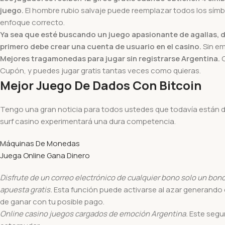
juego.
El hombre rubio salvaje puede reemplazar todos los sí
enfoque correcto.
Ya sea que esté buscando un juego apasionante de agallas, 
primero debe crear una cuenta de usuario en el casino.
Sin em
Mejores tragamonedas para jugar sin registrarse Argentina.
O
Cupón, y puedes jugar gratis tantas veces como quieras.
Mejor Juego De Dados Con Bitcoin
Tengo una gran noticia para todos ustedes que todavía están du
surf casino experimentará una dura competencia.
Máquinas De Monedas
Juega Online Gana Dinero
Disfrute de un correo electrónico de cualquier bono solo un bon
apuesta gratis.
Esta función puede activarse al azar generando
de ganar con tu posible pago.
Online casino juegos cargados de emoción Argentina.
Este segur