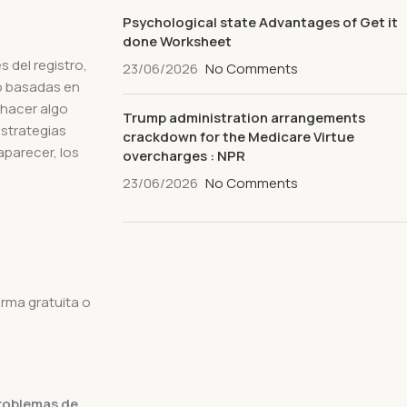
Psychological state Advantages of Get it
done Worksheet
 del registro,
23/06/2026
No Comments
eo basadas en
e hacer algo
Trump administration arrangements
estrategias
crackdown for the Medicare Virtue
aparecer, los
overcharges : NPR
23/06/2026
No Comments
rma gratuita o
problemas de