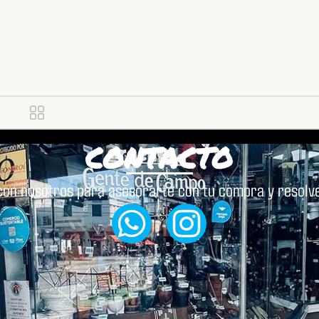
CONTACTO
con nosotros para asesorarte con tu compra y resolve