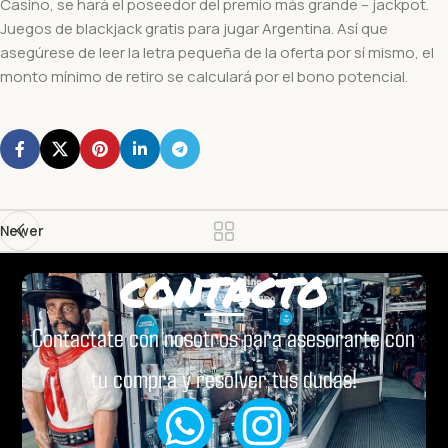
Casino, se hará el poseedor del premio más grande – jackpot.
Juegos de blackjack gratis para jugar Argentina. Así que
asegúrese de leer la letra pequeña de la oferta por sí mismo, el
monto mínimo de retiro se calculará por el bono potencial.
Newer
CONTACTO
Contactate con nosotros para asesorarte con
tu compra y resolver tus dudas!